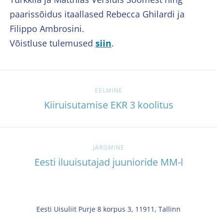
paarissõidus itaallased Rebecca Ghilardi ja
Filippo Ambrosini.
Võistluse tulemused
siin
.
EELMINE
Kiiruisutamise EKR 3 koolitus
JÄRGMINE
Eesti iluuisutajad juunioride MM-l
Eesti Uisuliit Purje 8 korpus 3, 11911, Tallinn