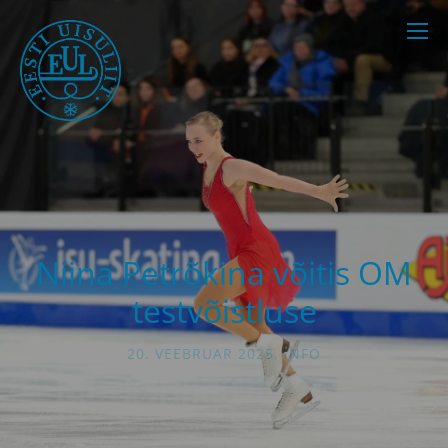
Niina Petrõkina võitis OM
testvõistluse
20. VEEBRUAR 2025
,
INFO