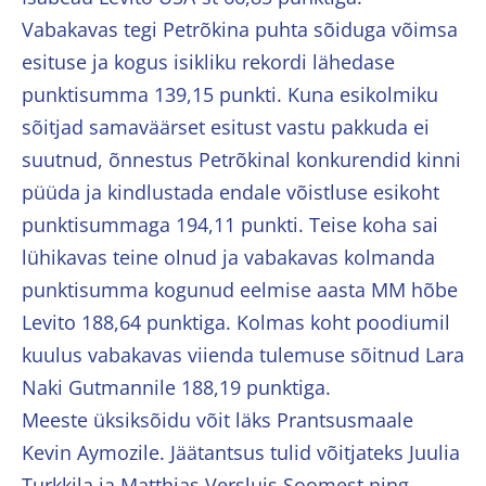
Vabakavas tegi Petrõkina puhta sõiduga võimsa
esituse ja kogus isikliku rekordi lähedase
punktisumma 139,15 punkti. Kuna esikolmiku
sõitjad samaväärset esitust vastu pakkuda ei
suutnud, õnnestus Petrõkinal konkurendid kinni
püüda ja kindlustada endale võistluse esikoht
punktisummaga 194,11 punkti. Teise koha sai
lühikavas teine olnud ja vabakavas kolmanda
punktisumma kogunud eelmise aasta MM hõbe
Levito 188,64 punktiga. Kolmas koht poodiumil
kuulus vabakavas viienda tulemuse sõitnud Lara
Naki Gutmannile 188,19 punktiga.
Meeste üksiksõidu võit läks Prantsusmaale
Kevin Aymozile. Jäätantsus tulid võitjateks Juulia
Turkkila ja Matthias Versluis Soomest ning