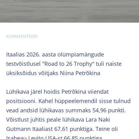
KOMMENTEERI
Itaalias 2026. aasta olümpiamängude
testvõistlusel "Road to 26 Trophy" tuli naiste
üksiksõidus võitjaks Niina Petrõkina
Lühikava järel hoidis Petrõkina viiendat
positsiooni. Kahel hüppeelemendil sisse tulnud
vead andsid lühikavas summaks 54,96 punkti.
Võistlust juhtis peale lühikava Lara Naki
Gutmann Itaaliast 67,61 punktiga. Teine oli
Isabeau Levito USA-st 66,85 punktiga.