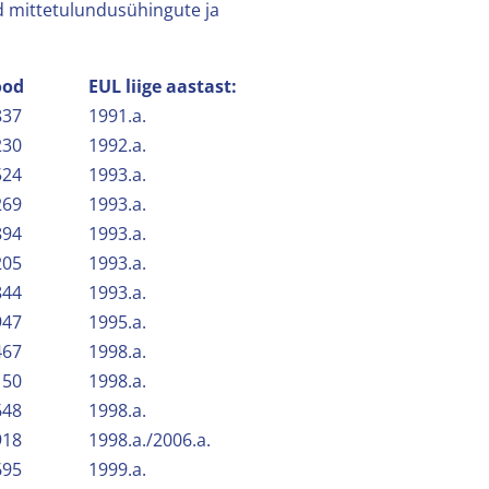
ud mittetulundusühingute ja
ood
EUL liige aastast:
837
1991.a.
230
1992.a.
524
1993.a.
269
1993.a.
894
1993.a.
205
1993.a.
844
1993.a.
947
1995.a.
467
1998.a.
150
1998.a.
648
1998.a.
918
1998.a./2006.a.
695
1999.a.