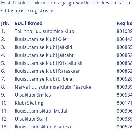
Eesti Uisuliidu liikmed on alljärgnevad klubid, kes on kant
sihtasutuste registrisse:
Jrk.
EUL liikmed
Reg.k
1.
Tallinna Iluuisutamise Klubi
80103
2.
Iluuisutamise Klubi Oiler
80044
3.
Iluuisutamise Klubi Jääkild
80086
4.
Iluuisutamise Klubi Jäätäht
80085
5.
Iluuisutamise Klubi Kristalluisk
80088
6.
Iluuisutamise Klubi Rataskaar
80086
7.
Iluuisutamise Klubi Liibela
80052
8.
Narva Iluuisutamise Klubi Pääsuke
80033
9.
Uisuklubi Smiles
80053
10.
Klubi Skating
80017
11.
Iluuisutamisklubi Medal
80039
12.
Uisuklubi Start
80033
13.
Iluuisutamisklubi Arabesk
80052