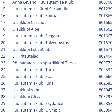
14.
Anna Levandi Iluuisutamise Klubi
80070
15.
Iluuisutamise Klubi Serpantiin
80123
16.
Iluuisutamisklubi Spiraal
80136
17.
Uisuklubi Cascade
80166
18.
Uisuklubi Albe
80166
19.
Iluuisutamisklubi Elegants
80166
20.
Iluuisutamisklubi Talveunistus
80167
21.
Uisuklubi EstIceClub
80167
22.
SK Tritsutajad
80240
23.
Põltsamaa valla spordiklubi Tervis
80077
24.
Iluuisutamisklubi Tartu
80253
25.
Iluuisutamisklubi Staar
80266
26.
Iluuisutamisklubi Juna
80268
27.
Uisuklubi Venus
80304
28.
Uisuklubi Gliss
80329
29.
Iluuisutamisklubi Skydance
80385
30.
Iluuisutamisklubi Olympic
80395