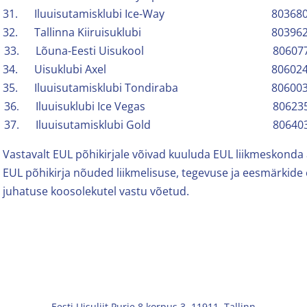
31.
Iluuisutamisklubi Ice-Way
80368
32.
Tallinna Kiiruisuklubi
80396
33.
Lõuna-Eesti Uisukool
80607
34.
Uisuklubi Axel
80602
35.
Iluuisutamisklubi Tondiraba
80600
36
Iluuisuklubi Ice Vegas
80623
.
37.
Iluuisutamisklubi Gold
80640
Vastavalt EUL põhikirjale võivad kuuluda EUL liikmeskonda a
EUL põhikirja nõuded liikmelisuse, tegevuse ja eesmärkide 
juhatuse koosolekutel vastu võetud.
Eesti Uisuliit Purje 8 korpus 3, 11911, Tallinn