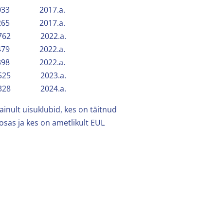
033
2017.a.
265
2017.a.
762
2022.a.
479
2022.a.
398
2022.a.
525
2023.a.
328
2024.a.
inult uisuklubid, kes on täitnud
osas ja kes on ametlikult EUL