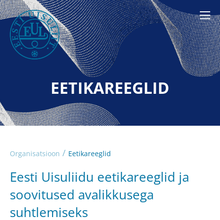
EETIKAREEGLID
/
Organisatsioon
Eetikareeglid
Eesti Uisuliidu eetikareeglid ja
soovitused avalikkusega
suhtlemiseks