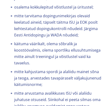
osalema kokkulepitud võistlustel ja üritustel;
mitte tarvitama dopingunimekirjas olevaid
keelatud aineid, täpselt täitma ISU ja EOK poolt
kehtestatud dopingukontrolli nõudeid. Järgima
Eesti Antidopingu ja WADA nõudeid;
käituma väärikalt, olema sõbralik ja
koostöövalmis, olema sportliku ellusuhtumisega
mitte ainult treeningul ja võistlustel vaid ka
tavaelus.
mitte kahjustama spordi ja alaliidu mainet sõna
ja teoga, arvestades tavapäraselt väljakujunenud
käitumisnorme;
mitte arvustama avalikkuses ISU või alaliidu
juhatuse otsuseid. Siinkohal ei peeta silmas oma