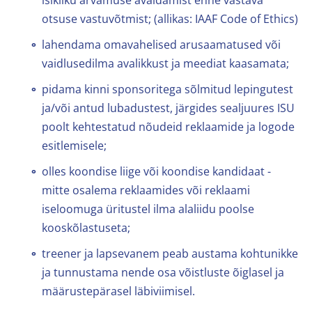
isikliku arvamuse avaldamist enne vastava
otsuse vastuvõtmist; (allikas: IAAF Code of Ethics)
lahendama omavahelised arusaamatused või
vaidlusedilma avalikkust ja meediat kaasamata;
pidama kinni sponsoritega sõlmitud lepingutest
ja/või antud lubadustest, järgides sealjuures ISU
poolt kehtestatud nõudeid reklaamide ja logode
esitlemisele;
olles koondise liige või koondise kandidaat -
mitte osalema reklaamides või reklaami
iseloomuga üritustel ilma alaliidu poolse
kooskõlastuseta;
treener ja lapsevanem peab austama kohtunikke
ja tunnustama nende osa võistluste õiglasel ja
määrustepärasel läbiviimisel.