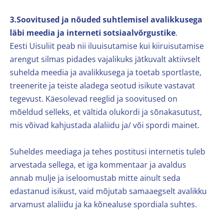
3.Soovitused ja nõuded suhtlemisel avalikkusega
läbi meedia ja interneti sotsiaalvõrgustike
.
Eesti Uisuliit peab nii iluuisutamise kui kiiruisutamise
arengut silmas pidades vajalikuks jätkuvalt aktiivselt
suhelda meedia ja avalikkusega ja toetab sportlaste,
treenerite ja teiste aladega seotud isikute vastavat
tegevust. Käesolevad reeglid ja soovitused on
mõeldud selleks, et vältida olukordi ja sõnakasutust,
mis võivad kahjustada alaliidu ja/ või spordi mainet.
Suheldes meediaga ja tehes postitusi internetis tuleb
arvestada sellega, et iga kommentaar ja avaldus
annab mulje ja iseloomustab mitte ainult seda
edastanud isikust, vaid mõjutab samaaegselt avalikku
arvamust alaliidu ja ka kõnealuse spordiala suhtes.