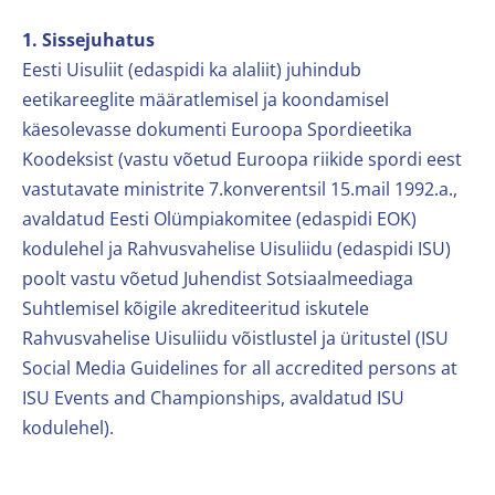
1. Sissejuhatus
Eesti Uisuliit (edaspidi ka alaliit) juhindub
eetikareeglite määratlemisel ja koondamisel
käesolevasse dokumenti Euroopa Spordieetika
Koodeksist (vastu võetud Euroopa riikide spordi eest
vastutavate ministrite 7.konverentsil 15.mail 1992.a.,
avaldatud Eesti Olümpiakomitee (edaspidi EOK)
kodulehel ja Rahvusvahelise Uisuliidu (edaspidi ISU)
poolt vastu võetud Juhendist Sotsiaalmeediaga
Suhtlemisel kõigile akrediteeritud iskutele
Rahvusvahelise Uisuliidu võistlustel ja üritustel (ISU
Social Media Guidelines for all accredited persons at
ISU Events and Championships, avaldatud ISU
kodulehel).