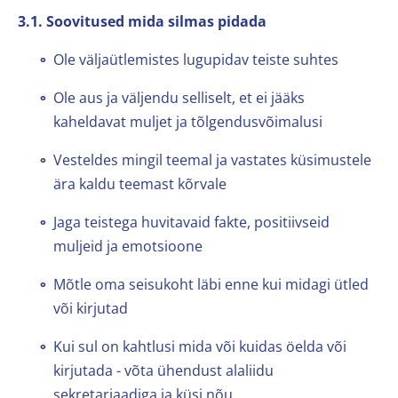
3.1. Soovitused mida silmas pidada
Ole väljaütlemistes lugupidav teiste suhtes
Ole aus ja väljendu selliselt, et ei jääks
kaheldavat muljet ja tõlgendusvõimalusi
Vesteldes mingil teemal ja vastates küsimustele
ära kaldu teemast kõrvale
Jaga teistega huvitavaid fakte, positiivseid
muljeid ja emotsioone
Mõtle oma seisukoht läbi enne kui midagi ütled
või kirjutad
Kui sul on kahtlusi mida või kuidas öelda või
kirjutada - võta ühendust alaliidu
sekretariaadiga ja küsi nõu