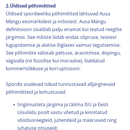
2.Üldised põhimõtted
Üldised spordieetika põhimõtted lähtuvad Ausa
Mängu eesmärkidest ja mõistest. Ausa Mängu
definitsioon sisaldab palju enamat kui teatud reeglite
järgimist. See mõiste liidab endas sõpruse, teistest
lugupidamise ja alatise õiglases vaimus tegutsemise.
See põhimõte välistab pettuse, äraostmise, dopingu,
vägivalla (nii füüsilise kui moraalse), liialdatud
kommertslikkuse ja korruptsiooni.
Spordis osalevad isikud tunnustavad alljärgnevaid
põhimõtteid ja kohustuvad:
tingimusteta järgima ja täitma ISU ja Eesti
Uisuliidu poolt vastu võetud ja kinnitatud
võistlusreegleid, juhendeid ja määruseid ning
juhatuse otsuseid;