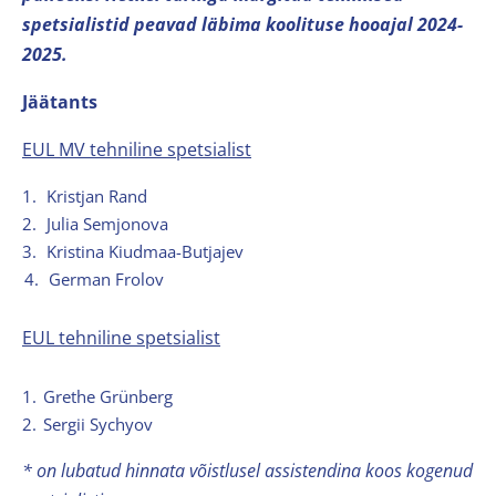
spetsialistid peavad läbima koolituse hooajal 2024-
2025.
Jäätants
EUL MV tehniline spetsialist
1.
Kristjan Rand
2.
Julia Semjonova
3.
Kristina Kiudmaa-Butjajev
4.
German Frolov
EUL tehniline spetsialist
1.
Grethe Grünberg
2.
Sergii Sychyov
* on lubatud hinnata võistlusel assistendina koos kogenud