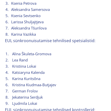
3.
Ksenia Petrova
4.
Aleksandra Samersova
5.
Ksenia Sevtsenko
6.
Larissa Shuljajtjeva
7.
Aleksandra Tšurilova
8.
Karina Vazikka
EUL sünkroonuisutamise tehnilised spetsialistid:
1.
Alina Škuleta-Gromova
2.
Lea Rand
3.
Kristiina Lokai
4.
Katsiaryna Kalenda
5.
Karina Kuritsõna
6.
Kristina Kiudmaa-Butjajev
7.
German Frolov
8.
Jekaterina Serdjuk
9.
Ljudmila Lokai
EUL sünkroonuisutamise tehnilised kontrollerid: