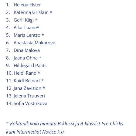
1.
Helena Elster
2.
Katerina Griškun *
3.
Gerli Kägi *
4.
Allar Laane*
5.
Maris Lentso *
6.
Anastasia Makarova
7.
Dina Malova
8.
Jaana Ohna *
9.
Hildegard Palits
10.
Heidi Rand *
11.
Kaidi Reinart *
12.
Jana Zavizion *
13.
Jelena Truuvert
14.
Sofja Vostrikova
* Kohtunik võib hinnata B-klassi ja A-klassist Pre-Chicks
kuni Intermediat Novice k.a.