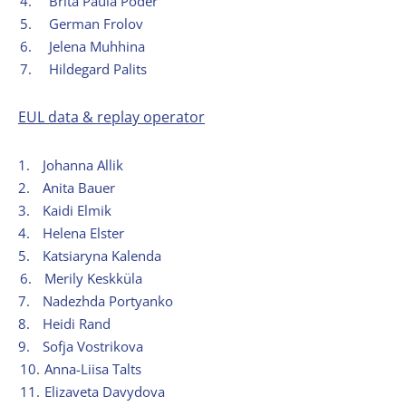
4.
Brita Paula Põder
5.
German Frolov
6.
Jelena Muhhina
7.
Hildegard Palits
EUL data & replay operator
1.
Johanna Allik
2.
Anita Bauer
3.
Kaidi Elmik
4.
Helena Elster
5.
Katsiaryna Kalenda
6.
Merily Keskküla
7.
Nadezhda Portyanko
8.
Heidi Rand
9.
Sofja Vostrikova
10.
Anna-Liisa Talts
11.
Elizaveta Davydova