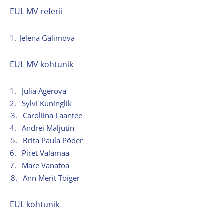
EUL MV referii
1.
Jelena Galimova
EUL MV kohtunik
1.
Julia Agerova
2.
Sylvi Kuninglik
3.
Caroliina Laantee
4.
Andrei Maljutin
5.
Brita Paula Põder
6.
Piret Valamaa
7.
Mare Vanatoa
8.
Ann Merit Toiger
EUL kohtunik