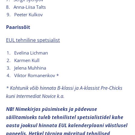
8.
Anna-Liisa Talts
9.
Peeter Kulkov
Paarissõit
EUL tehniline spetsialist
1.
Evelina Lichman
2.
Karmen Kull
3.
Jelena Muhhina
4.
Viktor Romanenkov *
* Kohtunik võib hinnata B-klassi ja A-klassist Pre-Chicks
kuni Intermediat Novice k.a.
NB! Nimekirjas püsimiseks ja pädevuse
säilitamiseks tuleb tehnilistel spetsialistidel kahe
aasta jooksul hinnata EUL kalenderplaani võistlusel
paneelis. Hetkel tärniga märgitud tehnilised