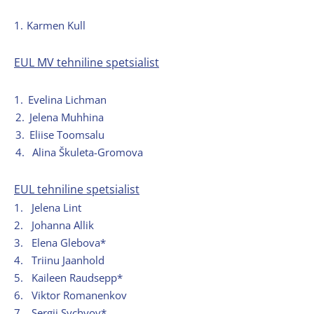
1.
Karmen Kull
EUL MV tehniline spetsialist
1.
Evelina Lichman
2.
Jelena Muhhina
3.
Eliise Toomsalu
4.
Alina Škuleta-Gromova
EUL tehniline spetsialist
1.
Jelena Lint
2.
Johanna Allik
3.
Elena Glebova*
4.
Triinu Jaanhold
5.
Kaileen Raudsepp*
6.
Viktor Romanenkov
7.
Sergii Sychyov*