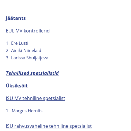
Jäätants
EUL MV kontrollerid
1.
Ere Lusti
2.
Ainiki Niinelaid
3.
Larissa Shuljatjeva
Tehnilised spetsialistid
Üksiksõit
ISU MV tehniline spetsialist
1.
Margus Hernits
ISU rahvusvaheline tehniline spetsialist