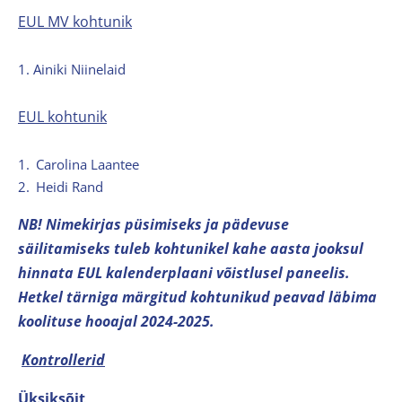
EUL MV kohtunik
1.
Ainiki Niinelaid
EUL kohtunik
1.
Carolina Laantee
2.
Heidi Rand
NB! Nimekirjas püsimiseks ja pädevuse
säilitamiseks tuleb kohtunikel kahe aasta jooksul
hinnata EUL kalenderplaani võistlusel paneelis.
Hetkel tärniga märgitud kohtunikud peavad läbima
koolituse hooajal 2024-2025.
Kontrollerid
Üksiksõit