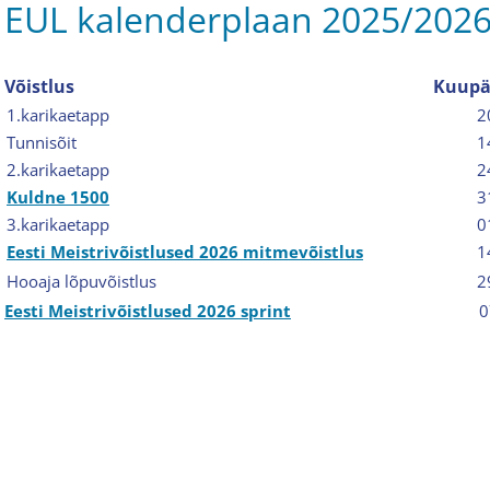
EUL kalenderplaan 2025/202
Võistlus
Kuupä
1.karikaetapp
2
Tunnisõit
1
2.karikaetapp
2
Kuldne 1500
3
3.karikaetapp
0
Eesti Meistrivõistlused 2026 mitmevõistlus
1
Hooaja lõpuvõistlus
2
Eesti Meistrivõistlused 2026 sprint
0