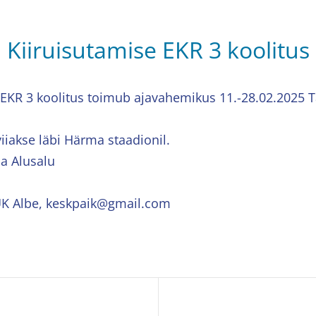
Kiiruisutamise EKR 3 koolitus
 EKR 3 koolitus toimub ajavahemikus 11.-28.02.2025 T
viiakse läbi Härma staadionil.
ia Alusalu
UK Albe, keskpaik@gmail.com