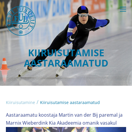
KIIRUISUTAMISE
AASTARAAMATUD
/
Kiiruisutamine
Kiiruisutamise aastaraamatud
Aastaraamatu koostaja Martin van der Bij paremal ja
Marnix Wieberdink Kia Akadeemia omanik vasakul