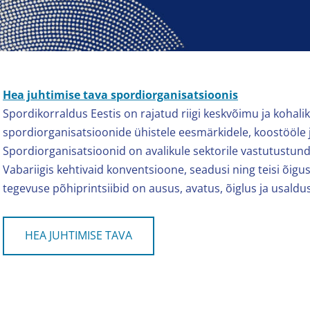
Hea juhtimise tava spordiorganisatsioonis
Spordikorraldus Eestis on rajatud riigi keskvõimu ja kohali
spordiorganisatsioonide ühistele eesmärkidele, koostööle j
Spordiorganisatsioonid on avalikule sektorile vastutustundl
Vabariigis kehtivaid konventsioone, seadusi ning teisi õig
tegevuse põhiprintsiibid on ausus, avatus, õiglus ja usaldu
HEA JUHTIMISE TAVA