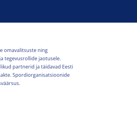
ke omavalitsuste ning
a tegevusrollide jaotusele.
ikud partnerid ja täidavad Eesti
usakte. Spordiorganisatsioonide
sväärsus.