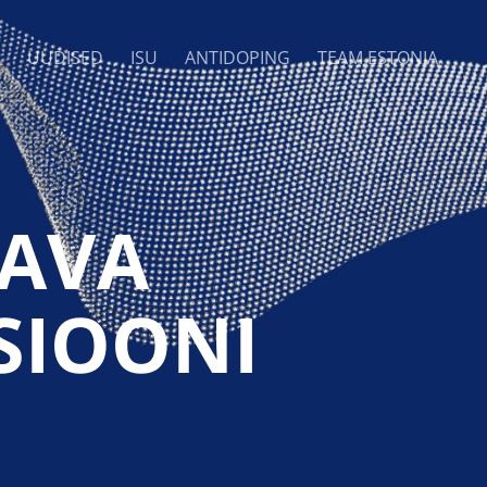
UUDISED
ISU
ANTIDOPING
TEAM ESTONIA
TAVA
SIOONI