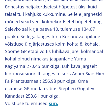
õnnestus neljakordsetest hüpetest üks, kuid
teisel tuli kahjuks kukkumine. Sellele järgnesid
mõned vead veel kolmekordsetel hüpetel ning
Selevko sai kirja päeva 10. tulemuse 134.07
punkti. Sellega langes Irina Kononova õpilane
võistluse üldjärjestuses kolm kohta 8. kohale.
Soome GP etapi võitis lühikava järel kolmandal
kohal olnud nimekas jaapanlane Yuma
Kagiyama 270,45 punktiga. Lühikava järgselt
liidripositsioonilt langes teiseks Adam Siao Him
Fa Prantsusmaalt 256,98 punktiga. Oma
esimese GP medali võitis Stephen Gogolev
Kanadast 253,61 punktiga.
Võistluse tulemused
siin.