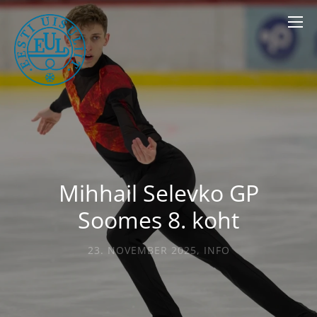
Mihhail Selevko GP
Soomes 8. koht
23. NOVEMBER 2025
,
INFO