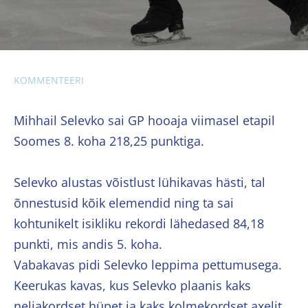
KOMMENTEERI
Mihhail Selevko sai GP hooaja viimasel etapil
Soomes 8. koha 218,25 punktiga.
Selevko alustas võistlust lühikavas hästi, tal
õnnestusid kõik elemendid ning ta sai
kohtunikelt isikliku rekordi lähedased 84,18
punkti, mis andis 5. koha.
Vabakavas pidi Selevko leppima pettumusega.
Keerukas kavas, kus Selevko plaanis kaks
neljakordset hüpet ja kaks kolmekordset axelit,