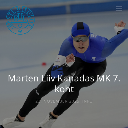
Marten Liiv Kanadas MK 7.
koht
23. NOVEMBER 2025
,
INFO