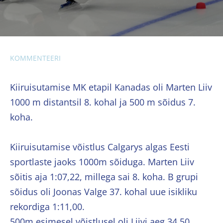
KOMMENTEERI
Kiiruisutamise MK etapil Kanadas oli Marten Liiv
1000 m distantsil 8. kohal ja 500 m sõidus 7.
koha.
Kiiruisutamise võistlus Calgarys algas Eesti
sportlaste jaoks 1000m sõiduga. Marten Liiv
sõitis aja 1:07,22, millega sai 8. koha. B grupi
sõidus oli Joonas Valge 37. kohal uue isikliku
rekordiga 1:11,00.
500m esimesel võistlusel oli Liivi aeg 34,50