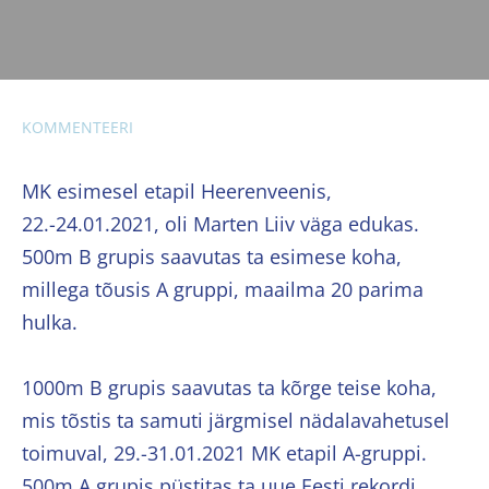
KOMMENTEERI
MK esimesel etapil Heerenveenis,
22.-24.01.2021, oli Marten Liiv väga edukas.
500m B grupis saavutas ta esimese koha,
millega tõusis A gruppi, maailma 20 parima
hulka.
1000m B grupis saavutas ta kõrge teise koha,
mis tõstis ta samuti järgmisel nädalavahetusel
toimuval, 29.-31.01.2021 MK etapil A-gruppi.
500m A grupis püstitas ta uue Eesti rekordi