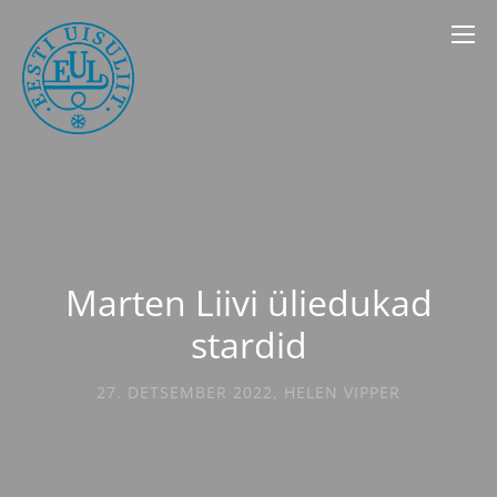
Marten Liivi üliedukad
stardid
27. DETSEMBER 2022
,
HELEN VIPPER