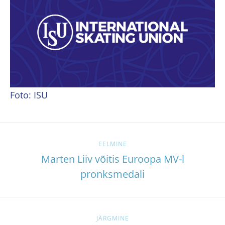
Foto: ISU
EELMINE
Marten Liiv võitis Euroopa MV-l
pronksmedali
JÄRGMINE