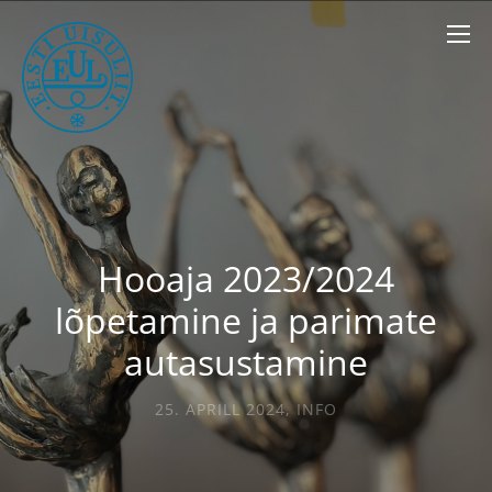
Hooaja 2023/2024
lõpetamine ja parimate
autasustamine
25. APRILL 2024
,
INFO