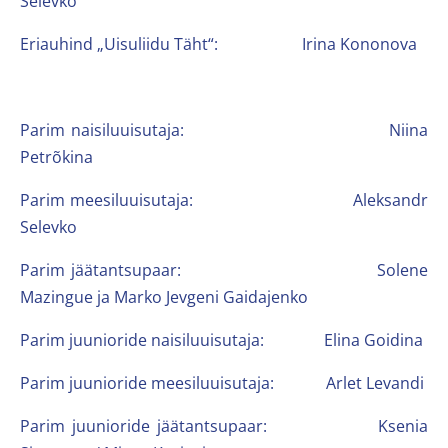
Selevko
Eriauhind „Uisuliidu Täht“: Irina Kononova
Parim naisiluuisutaja: Niina
Petrõkina
Parim meesiluuisutaja: Aleksandr
Selevko
Parim jäätantsupaar: Solene
Mazingue ja Marko Jevgeni Gaidajenko
Parim juunioride naisiluuisutaja: Elina Goidina
Parim juunioride meesiluuisutaja: Arlet Levandi
Parim juunioride jäätantsupaar: Ksenia