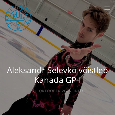
Aleksandr Selevko võistleb
Kanada GP-l
31. OKTOOBER 2025
,
INFO