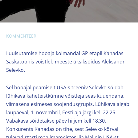
KOMMENTEERI
Iluuisutamise hooaja kolmandal GP etapil Kanadas
Saskatoonis võistleb meeste üksiksõidus Aleksandr
Selevko.
Sel hooajal peamiselt USA-s treeniv Selevko sõidab
lühikava kaheteistkümne võistleja seas kuuendana,
viimasena esimeses soojendusgrupis. Lühikava algab
laupäeval, 1. novembril, Eesti aja järgi kell 22.25.
Vabakava sõidetakse päev hiljem kell 18.30.
Konkurents Kanadas on tihe, sest Selevko kõrval
tulevad starti maailmameister Ilia Malinin USA-st,