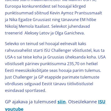
Euroopa konkurentidest sel hooajal kõrged
punktisummad sõitnud Kevin Aymoz Prantsusmaalt
ja Nika Egadze Gruusiast ning tänavune EM hõbe
Nikolaj Memola Itaaliast. Selevkot juhendavad
treenerid Aleksey Letov ja Olga Ganicheva.
Selevko on teinud sel hooajal eelnevalt kaks
rahvusvahelist starti ISU Challenger võistlustel, kus ta
USA-s sai teise koha ja Gruusias üheksanda koha. USA
võistluselt pärinev punktisumma 235,70 on hetkel
Eesti meesüksiksõitjate seas hooaja parim tulemus.
Just Challenger ja GP etappide parimate tulemuste
võrdluses selguvad Eestit tänavu tiitlivõistlustel
esindavad sportlased.
GP ajakava ja tulemused
siin
. Otseülekanne
ISU
youtube