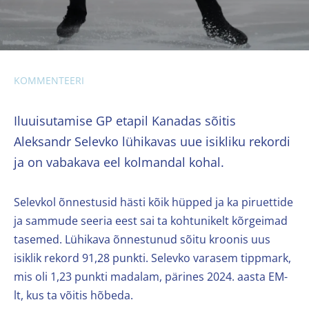
KOMMENTEERI
Iluuisutamise GP etapil Kanadas sõitis
Aleksandr Selevko lühikavas uue isikliku rekordi
ja on vabakava eel kolmandal kohal.
Selevkol õnnestusid hästi kõik hüpped ja ka piruettide
ja sammude seeria eest sai ta kohtunikelt kõrgeimad
tasemed. Lühikava õnnestunud sõitu kroonis uus
isiklik rekord 91,28 punkti. Selevko varasem tippmark,
mis oli 1,23 punkti madalam, pärines 2024. aasta EM-
lt, kus ta võitis hõbeda.