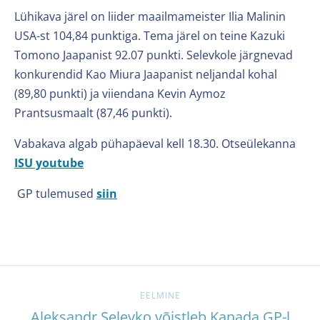
Lühikava järel on liider maailmameister Ilia Malinin
USA-st 104,84 punktiga. Tema järel on teine Kazuki
Tomono Jaapanist 92.07 punkti. Selevkole järgnevad
konkurendid Kao Miura Jaapanist neljandal kohal
(89,80 punkti) ja viiendana Kevin Aymoz
Prantsusmaalt (87,46 punkti).
Vabakava algab pühapäeval kell 18.30. Otseülekanna
ISU youtube
GP tulemused
siin
EELMINE
Aleksandr Selevko võistleb Kanada GP-l