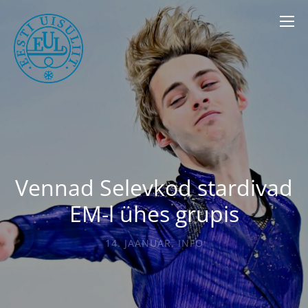
Vennad Selevkod stardivad
EM-l ühes grupis
14. JAANUAR
,
INFO