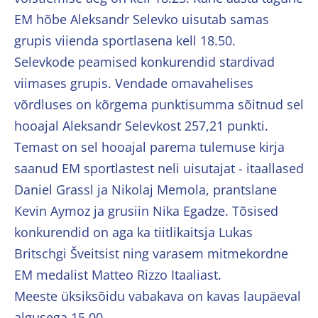
EM hõbe Aleksandr Selevko uisutab samas
grupis viienda sportlasena kell 18.50.
Selevkode peamised konkurendid stardivad
viimases grupis. Vendade omavahelises
võrdluses on kõrgema punktisumma sõitnud sel
hooajal Aleksandr Selevkost 257,21 punkti.
Temast on sel hooajal parema tulemuse kirja
saanud EM sportlastest neli uisutajat - itaallased
Daniel Grassl ja Nikolaj Memola, prantslane
Kevin Aymoz ja grusiin Nika Egadze. Tõsised
konkurendid on aga ka tiitlikaitsja Lukas
Britschgi Šveitsist ning varasem mitmekordne
EM medalist Matteo Rizzo Itaaliast.
Meeste üksiksõidu vabakava on kavas laupäeval
algusega 15.00.