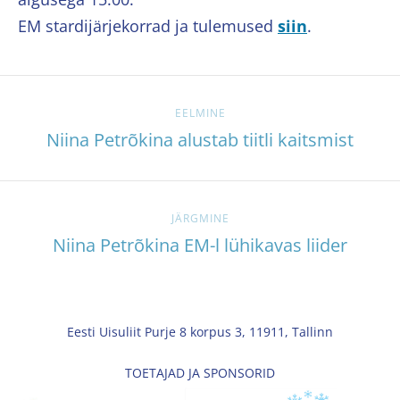
EM stardijärjekorrad ja tulemused
siin
.
EELMINE
Niina Petrõkina alustab tiitli kaitsmist
JÄRGMINE
Niina Petrõkina EM-l lühikavas liider
Eesti Uisuliit Purje 8 korpus 3, 11911, Tallinn
TOETAJAD JA SPONSORID