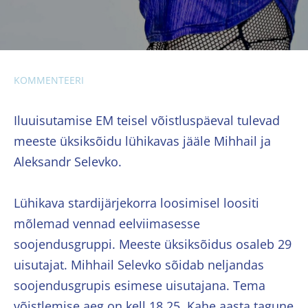
KOMMENTEERI
Iluuisutamise EM teisel võistluspäeval tulevad
meeste üksiksõidu lühikavas jääle Mihhail ja
Aleksandr Selevko.
Lühikava stardijärjekorra loosimisel loositi
mõlemad vennad eelviimasesse
soojendusgruppi. Meeste üksiksõidus osaleb 29
uisutajat. Mihhail Selevko sõidab neljandas
soojendusgrupis esimese uisutajana. Tema
võistlemise aeg on kell 18.25. Kahe aasta tagune