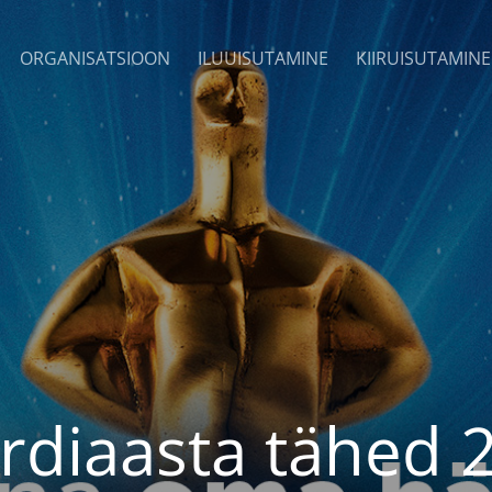
ORGANISATSIOON
ILUUISUTAMINE
KIIRUISUTAMINE
rdiaasta tähed 