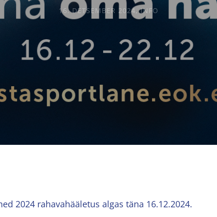
16. DETSEMBER 2024
,
INFO
hed 2024 rahavahääletus algas täna 16.12.2024.