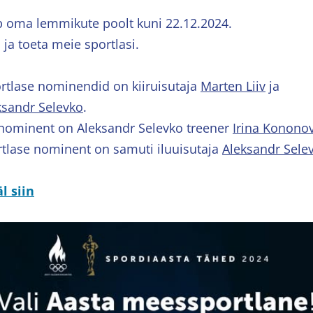
 oma lemmikute poolt kuni 22.12.2024.
ja toeta meie sportlasi.
tlase nominendid on kiiruisutaja
Marten Liiv
ja
ksandr Selevko
.
 nominent on Aleksandr Selevko treener
Irina Konono
tlase nominent on samuti iluuisutaja
Aleksandr Sele
l siin