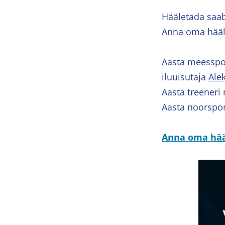
Hääletada saab
Anna oma hääl 
Aasta meesspor
iluuisutaja
Ale
Aasta treeneri
Aasta noorspor
Anna oma hää