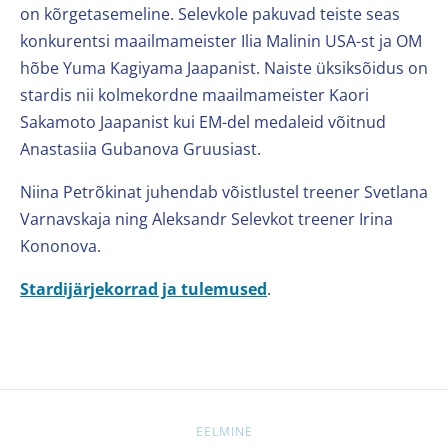
on kõrgetasemeline. Selevkole pakuvad teiste seas
konkurentsi maailmameister Ilia Malinin USA-st ja OM
hõbe Yuma Kagiyama Jaapanist. Naiste üksiksõidus on
stardis nii kolmekordne maailmameister Kaori
Sakamoto Jaapanist kui EM-del medaleid võitnud
Anastasiia Gubanova Gruusiast.
N
iina Petrõkinat juhendab võistlustel treener Svetlana
Varnavskaja ning Aleksandr Selevkot treener Irina
Kononova.
Stardijärjekorrad ja tulemused
.
EELMINE