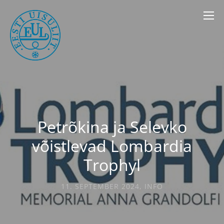
Petrõkina ja Selevko
võistlevad Lombardia
Trophyl
11. SEPTEMBER 2024
,
INFO