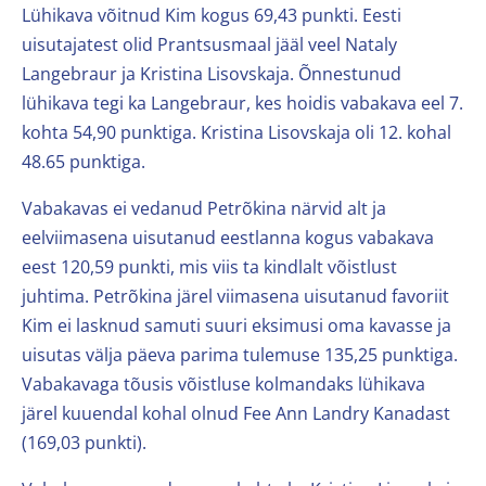
Lühikava võitnud Kim kogus 69,43 punkti. Eesti
uisutajatest olid Prantsusmaal jääl veel Nataly
Langebraur ja Kristina Lisovskaja. Õnnestunud
lühikava tegi ka Langebraur, kes hoidis vabakava eel 7.
kohta 54,90 punktiga. Kristina Lisovskaja oli 12. kohal
48.65 punktiga.
Vabakavas ei vedanud Petrõkina närvid alt ja
eelviimasena uisutanud eestlanna kogus vabakava
eest 120,59 punkti, mis viis ta kindlalt võistlust
juhtima. Petrõkina järel viimasena uisutanud favoriit
Kim ei lasknud samuti suuri eksimusi oma kavasse ja
uisutas välja päeva parima tulemuse 135,25 punktiga.
Vabakavaga tõusis võistluse kolmandaks lühikava
järel kuuendal kohal olnud Fee Ann Landry Kanadast
(169,03 punkti).