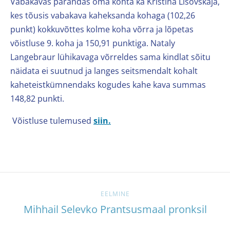
Vabakavas parandas oma kohta ka Kristina Lisovskaja,
kes tõusis vabakava kaheksanda kohaga (102,26
punkt) kokkuvõttes kolme koha võrra ja lõpetas
võistluse 9. koha ja 150,91 punktiga. Nataly
Langebraur lühikavaga võrreldes sama kindlat sõitu
näidata ei suutnud ja langes seitsmendalt kohalt
kaheteistkümnendaks kogudes kahe kava summas
148,82 punkti.
Võistluse tulemused
siin.
EELMINE
Mihhail Selevko Prantsusmaal pronksil