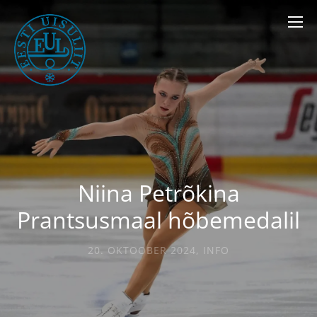
Niina Petrõkina
Prantsusmaal hõbemedalil
20. OKTOOBER 2024
,
INFO