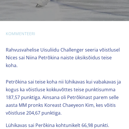
KOMMENTEERI
Rahvusvahelise Uisuliidu Challenger seeria võistlusel
Nices sai Niina Petrõkina naiste üksiksõidus teise
koha.
Petrõkina sai teise koha nii lühikavas kui vabakavas ja
kogus ka võistluse kokkuvõttes teise punktisumma
187,57 punktiga. Ainsana oli Petrõkinast parem selle
aasta MM pronks Koreast Chaeyeon Kim, kes võitis
võistluse 204,67 punktiga.
Lühikavas sai Perõkina kohtunikelt 66,98 punkti.