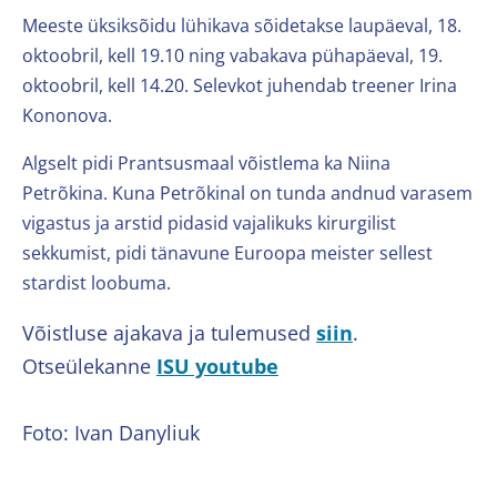
Meeste üksiksõidu lühikava sõidetakse laupäeval, 18.
oktoobril, kell 19.10 ning vabakava pühapäeval, 19.
oktoobril, kell 14.20. Selevkot juhendab treener Irina
Kononova.
Algselt pidi Prantsusmaal võistlema ka Niina
Petrõkina. Kuna Petrõkinal on tunda andnud varasem
vigastus ja arstid pidasid vajalikuks kirurgilist
sekkumist, pidi tänavune Euroopa meister sellest
stardist loobuma.
Võistluse ajakava ja tulemused
siin
.
Otseülekanne
ISU youtube
Foto: Ivan Danyliuk