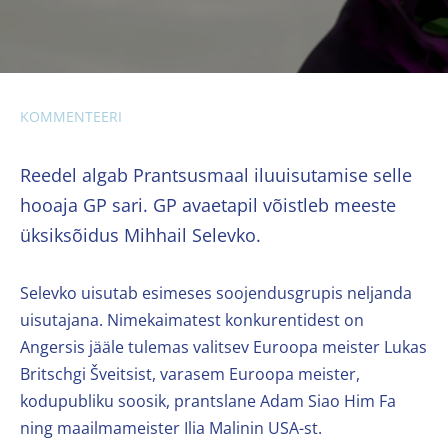
KOMMENTEERI
Reedel algab Prantsusmaal iluuisutamise selle
hooaja GP sari. GP avaetapil võistleb meeste
üksiksõidus Mihhail Selevko.
Selevko uisutab esimeses soojendusgrupis neljanda
uisutajana. Nimekaimatest konkurentidest on
Angersis jääle tulemas valitsev Euroopa meister Lukas
Britschgi Šveitsist, varasem Euroopa meister,
kodupubliku soosik, prantslane Adam Siao Him Fa
ning maailmameister Ilia Malinin USA-st.