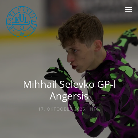
Mihhail Selevko GP-l
Angersis
17. OKTOOBER 2025
,
INFO