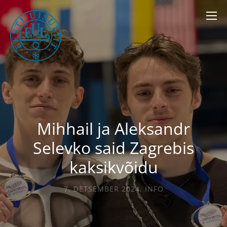
Mihhail ja Aleksandr
Selevko said Zagrebis
kaksikvõidu
7. DETSEMBER 2024
,
INFO