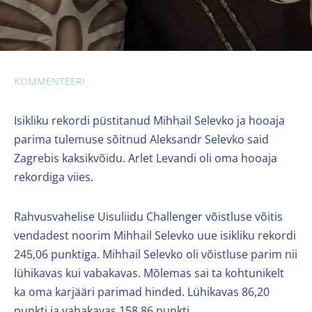
KOMMENTEERI
Isikliku rekordi püstitanud Mihhail Selevko ja hooaja
parima tulemuse sõitnud Aleksandr Selevko said
Zagrebis kaksikvõidu. Arlet Levandi oli oma hooaja
rekordiga viies.
Rahvusvahelise Uisuliidu Challenger võistluse võitis
vendadest noorim Mihhail Selevko uue isikliku rekordi
245,06 punktiga. Mihhail Selevko oli võistluse parim nii
lühikavas kui vabakavas. Mõlemas sai ta kohtunikelt
ka oma karjääri parimad hinded. Lühikavas 86,20
punkti ja vabakavas 158,86 punkti.