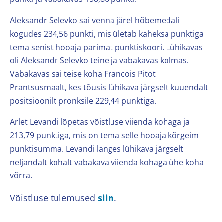
Aleksandr Selevko sai venna järel hõbemedali
kogudes 234,56 punkti, mis ületab kaheksa punktiga
tema senist hooaja parimat punktiskoori. Lühikavas
oli Aleksandr Selevko teine ja vabakavas kolmas.
Vabakavas sai teise koha Francois Pitot
Prantsusmaalt, kes tõusis lühikava järgselt kuuendalt
positsioonilt pronksile 229,44 punktiga.
Arlet Levandi lõpetas võistluse viienda kohaga ja
213,79 punktiga, mis on tema selle hooaja kõrgeim
punktisumma. Levandi langes lühikava järgselt
neljandalt kohalt vabakava viienda kohaga ühe koha
võrra.
Võistluse tulemused
siin
.