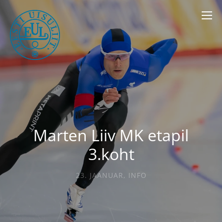
Marten Liiv MK etapil
3.koht
23. JAANUAR
,
INFO