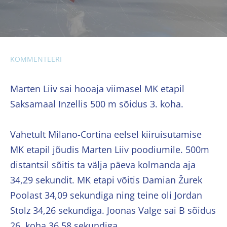
KOMMENTEERI
Marten Liiv sai hooaja viimasel MK etapil
Saksamaal Inzellis 500 m sõidus 3. koha.
Vahetult Milano-Cortina eelsel kiiruisutamise
MK etapil jõudis Marten Liiv poodiumile. 500m
distantsil sõitis ta välja päeva kolmanda aja
34,29 sekundit. MK etapi võitis Damian Žurek
Poolast 34,09 sekundiga ning teine oli Jordan
Stolz 34,26 sekundiga. Joonas Valge sai B sõidus
26. koha 36,58 sekundiga.