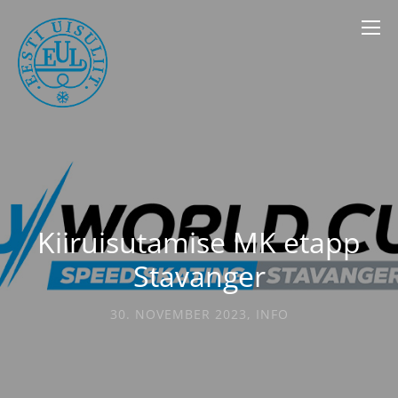
Kiiruisutamise MK etapp
Stavanger
30. NOVEMBER 2023
,
INFO