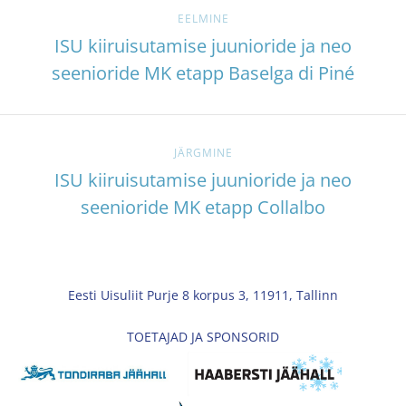
EELMINE
ISU kiiruisutamise juunioride ja neo
seenioride MK etapp Baselga di Piné
JÄRGMINE
ISU kiiruisutamise juunioride ja neo
seenioride MK etapp Collalbo
Eesti Uisuliit Purje 8 korpus 3, 11911, Tallinn
TOETAJAD JA SPONSORID