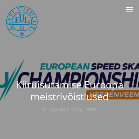
Kiiruisutamise Euroopa
meistrivõistlused
3. JAANUAR 2024
,
INFO