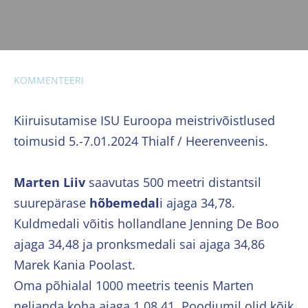
KOMMENTEERI
Kiiruisutamise ISU Euroopa meistrivõistlused
toimusid 5.-7.01.2024 Thialf / Heerenveenis.
Marten Liiv
saavutas 500 meetri distantsil
suurepärase
hõbemedal
i ajaga 34,78.
Kuldmedali võitis hollandlane Jenning De Boo
ajaga 34,48 ja pronksmedali sai ajaga 34,86
Marek Kania Poolast.
Oma põhialal 1000 meetris teenis Marten
neljanda koha ajaga 1.08,41. Poodiumil olid kõik