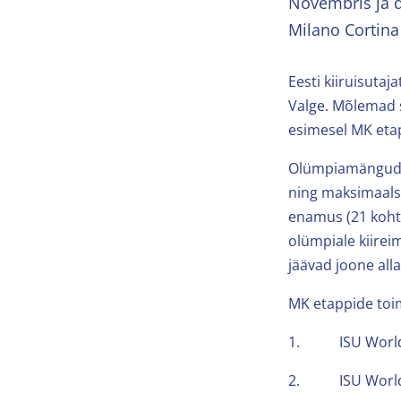
Novembris ja d
Milano Cortin
Eesti kiiruisuta
Valge. Mõlemad s
esimesel MK etap
Olümpiamängudele
ning maksimaalsel
enamus (21 kohta
olümpiale kiirei
jäävad joone alla
MK etappide toi
1. ISU World Cu
2. ISU World C