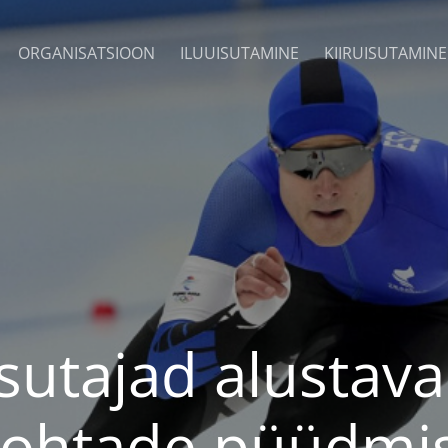
ORGANISATSIOON
ILUUISUTAMINE
KIIRUISUTAMINE
isutajad alusta
ohtade püüdmi