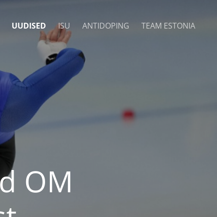
UUDISED
ISU
ANTIDOPING
TEAM ESTONIA
vad OM
st