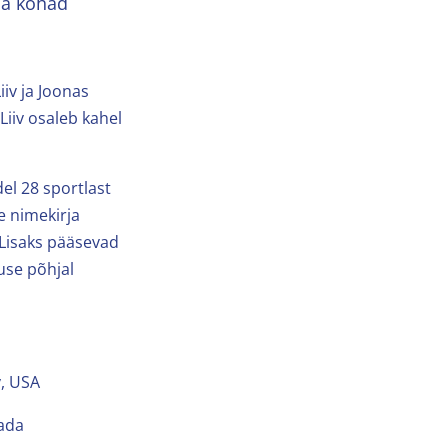
lja kohad
iv ja Joonas
Liiv osaleb kahel
el 28 sportlast
te nimekirja
 Lisaks pääsevad
use põhjal
, USA
ada