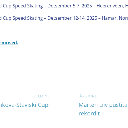
up Speed Skating – Detsember 5-7, 2025 – Heerenveen, H
up Speed Skating – Detsember 12-14, 2025 – Hamar, Nor
lemused.
EELMINE
JÄRGMINE
nkova-Staviski Cupi
Marten Liiv püstit
rekordit