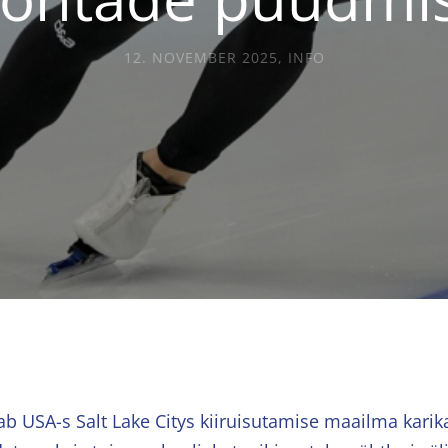
12. NOVEMBER 2025
,
INFO
ab USA-s Salt Lake Citys kiiruisutamise maailma karika