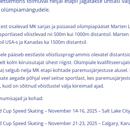
etsembris toimuval neljal etapil jagatakse ühtlasi vä
a olümpiamängudele.
jatest osalevad MK sarjas ja püüavad olümpiapääset Marten Li
portlased võistlevad nii 500m kui 1000m distantsil. Marten 
il USA-s ja Kanadas ka 1500m distantsil.
 pääseb eestlaste võistlusprogrammis olevatel distantsid
t kolm kiiruisutajat ühest riigist. Olümpiale kvalifitseeruja
) selgub nelja MK etapi kohtade paremusjärjestuse alusel.
mate aegade põhjal veel seitse sportlast, kes paremusjärjest
, kuid on sõitnud võistlustel välja kiireimad ajad.
mumisajad ja kohad:
p Speed Skating – November 14-16, 2025 – Salt Lake City
up Speed Skating – November 21-23, 2025 – Calgary, Kan