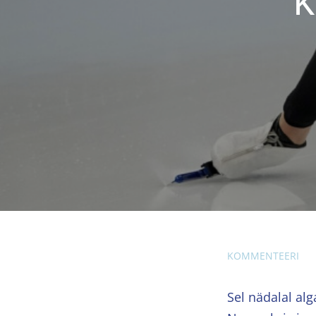
KOMMENTEERI
Sel nädalal alg