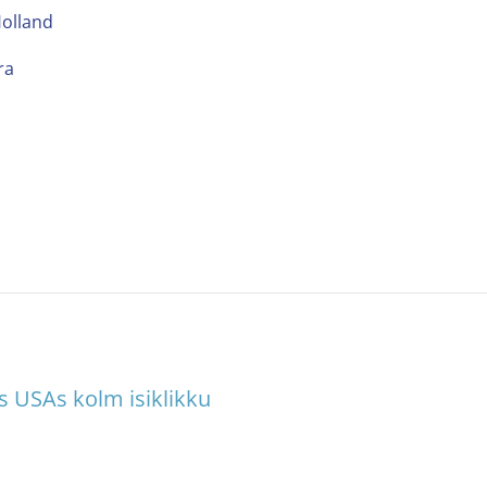
olland
ra
as USAs kolm isiklikku