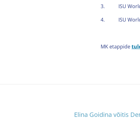
3. ISU World C
4. ISU World C
MK etappide
tu
Elina Goidina võitis De