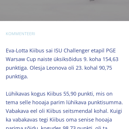
KOMMENTEERI
Eva-Lotta Kiibus sai ISU Challenger etapil PGE
Warsaw Cup naiste üksiksõidus 9. koha 154,63
punktiga. Olesja Leonova oli 23. kohal 90,75
punktiga.
Lühikavas kogus Kiibus 55,90 punkti, mis on
tema selle hooaja parim lühikava punktisumma.
Vabakava eel oli Kiibus seitsmendal kohal. Kuigi
ka vabakavas tegi Kiibus oma senise hooaja
parima sõidu, kogudes 98,73 punkti, oli ta