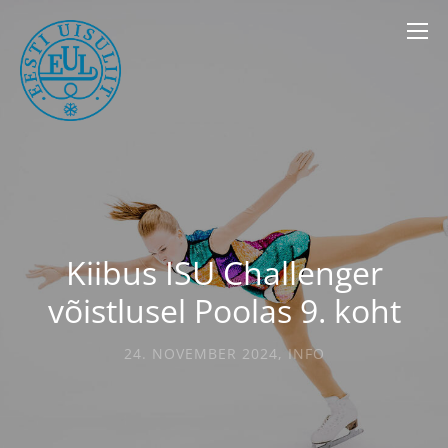
Kiibus ISU Challenger
võistlusel Poolas 9. koht
24. NOVEMBER 2024
,
INFO