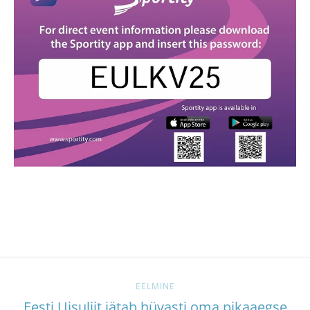
EELMINE
Eesti Uisuliit jätab hüvasti oma pikaaegse