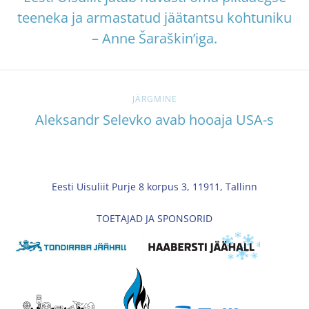
teeneka ja armastatud jäätantsu kohtuniku
– Anne Šaraškin’iga.
JÄRGMINE
Aleksandr Selevko avab hooaja USA-s
Eesti Uisuliit Purje 8 korpus 3, 11911, Tallinn
TOETAJAD JA SPONSORID