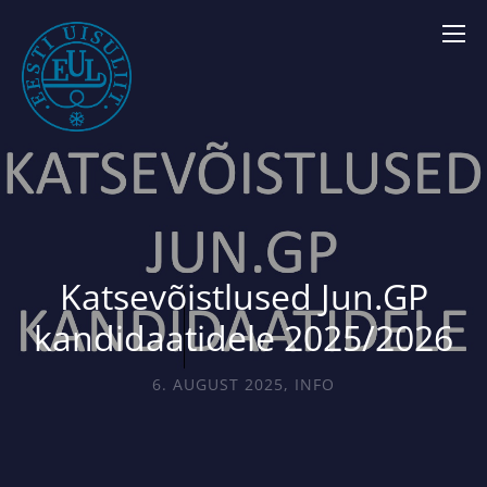
Katsevõistlused Jun.GP
kandidaatidele 2025/2026
6. AUGUST 2025
,
INFO