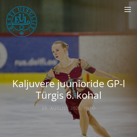
Kaljuvere juunioride GP-l
Türgis 6. kohal
29. AUGUST 2025
,
INFO