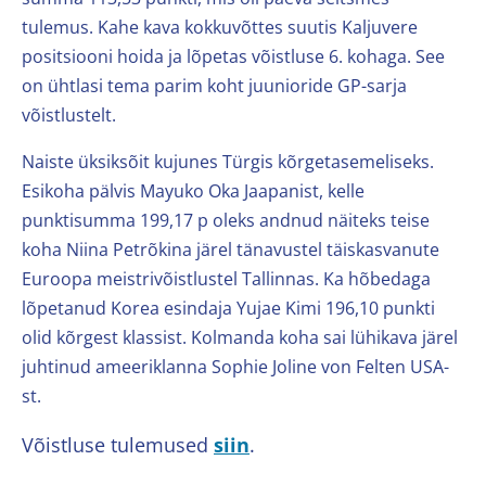
tulemus. Kahe kava kokkuvõttes suutis Kaljuvere
positsiooni hoida ja lõpetas võistluse 6. kohaga. See
on ühtlasi tema parim koht juunioride GP-sarja
võistlustelt.
Naiste üksiksõit kujunes Türgis kõrgetasemeliseks.
Esikoha pälvis Mayuko Oka Jaapanist, kelle
punktisumma 199,17 p oleks andnud näiteks teise
koha Niina Petrõkina järel tänavustel täiskasvanute
Euroopa meistrivõistlustel Tallinnas. Ka hõbedaga
lõpetanud Korea esindaja Yujae Kimi 196,10 punkti
olid kõrgest klassist. Kolmanda koha sai lühikava järel
juhtinud ameeriklanna Sophie Joline von Felten USA-
st.
Võistluse tulemused
siin
.