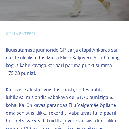
KOMMENTEERI
Iluuisutamise juunioride GP-sarja etapil Ankaras sai
naiste üksiksõidus Maria Eliise Kaljuvere 6. koha ning
kogus kahe kavaga karjääri parima punktisumma
175,23 punkti.
Kaljuvere alustas võistlust hästi, sõites puhta
lühikava, mis andis vabakava eel 61,70 punktiga 6.
koha. Ka lühikavas parandas Tiiu Valgemäe õpilane
oma senist isiklikku rekordit. Vabakavas tulid paaril
hüppel sisse vead, kuid Kaljuvere sai siiski korraliku
summa 113,53 punkti, mis oli päeva seitsmes