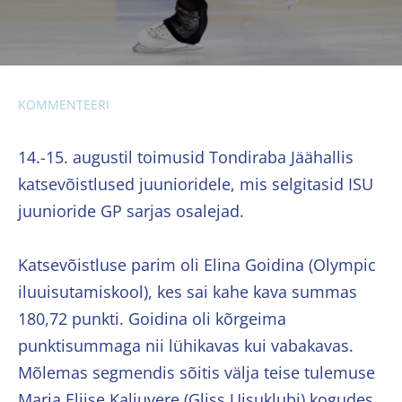
KOMMENTEERI
14.-15. augustil toimusid Tondiraba Jäähallis
katsevõistlused juunioridele, mis selgitasid ISU
juunioride GP sarjas osalejad.
Katsevõistluse parim oli Elina Goidina (Olympic
iluuisutamiskool), kes sai kahe kava summas
180,72 punkti. Goidina oli kõrgeima
punktisummaga nii lühikavas kui vabakavas.
Mõlemas segmendis sõitis välja teise tulemuse
Maria Eliise Kaljuvere (Gliss Uisuklubi) kogudes