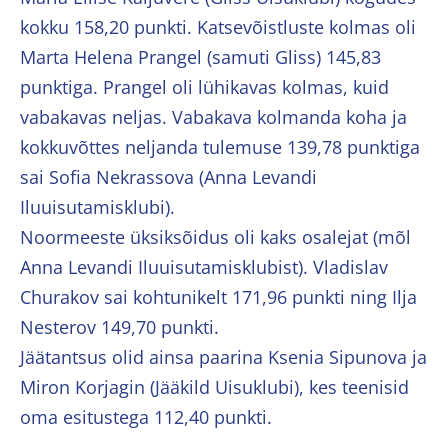
kokku 158,20 punkti. Katsevõistluste kolmas oli
Marta Helena Prangel (samuti Gliss) 145,83
punktiga. Prangel oli lühikavas kolmas, kuid
vabakavas neljas. Vabakava kolmanda koha ja
kokkuvõttes neljanda tulemuse 139,78 punktiga
sai Sofia Nekrassova (Anna Levandi
Iluuisutamisklubi).
Noormeeste üksiksõidus oli kaks osalejat (mõl
Anna Levandi Iluuisutamisklubist). Vladislav
Churakov sai kohtunikelt 171,96 punkti ning Ilja
Nesterov 149,70 punkti.
Jäätantsus olid ainsa paarina Ksenia Sipunova ja
Miron Korjagin (Jääkild Uisuklubi), kes teenisid
oma esitustega 112,40 punkti.