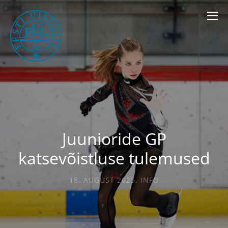
Juunioride GP
katsevõistluse tulemused
18. AUGUST 2025
,
INFO