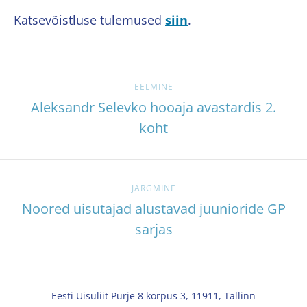
Katsevõistluse tulemused
siin
.
EELMINE
Aleksandr Selevko hooaja avastardis 2.
koht
JÄRGMINE
Noored uisutajad alustavad juunioride GP
sarjas
Eesti Uisuliit Purje 8 korpus 3, 11911, Tallinn