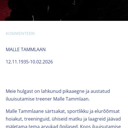
KOMMENTEERI
MALLE TAMMLAAN
12.11.1935-10.02.2026
Meie hulgast on lahkunud pikaaegne ja austatud
iluuisutamise treener Malle Tammlaan.
Malle Tammlaane särtsakat, sportlikku ja elurõõmsat
hoiakut, treeninguid, ühiseid matku ja laagreid jäävad
mäletama tema arvukad õpilased. Koos iluuisutamise