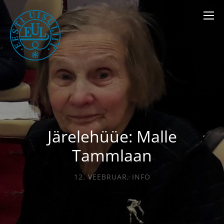
Järelehüüe: Malle
Tammlaan
12. VEEBRUAR
,
INFO