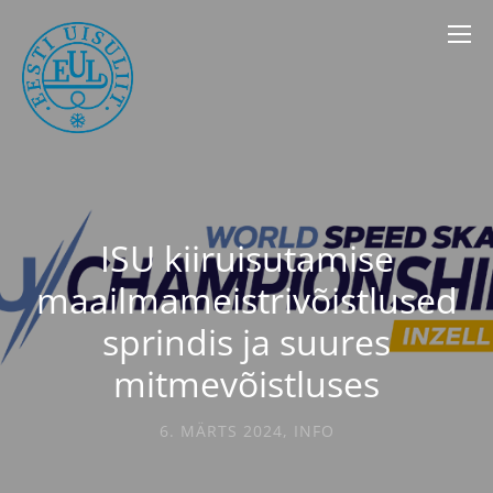
ISU kiiruisutamise
maailmameistrivõistlused
sprindis ja suures
mitmevõistluses
6. MÄRTS 2024
,
INFO