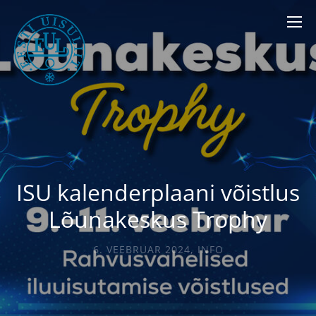
ISU kalenderplaani võistlus
Lõunakeskus Trophy
6. VEEBRUAR 2024
,
INFO