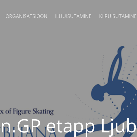
ORGANISATSIOON
ILUUISUTAMINE
KIIRUISUTAMINE
un.GP etapp Ljub