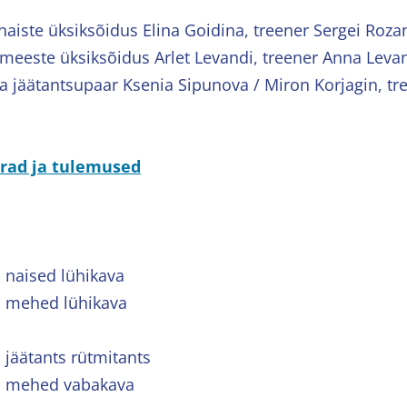
naiste üksiksõidus Elina Goidina, treener Sergei Roza
meeste üksiksõidus Arlet Levandi, treener Anna Leva
a jäätantsupaar Ksenia Sipunova / Miron Korjagin, tr
rrad ja tulemused
d naised lühikava
d mehed lühikava
 jäätants rütmitants
id mehed vabakava