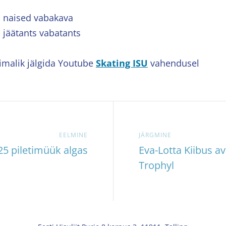
d naised vabakava
d jäätants vabatants
õimalik jälgida Youtube
Skating ISU
vahendusel
EELMINE
JÄRGMINE
25 piletimüük algas
Eva-Lotta Kiibus 
Trophyl