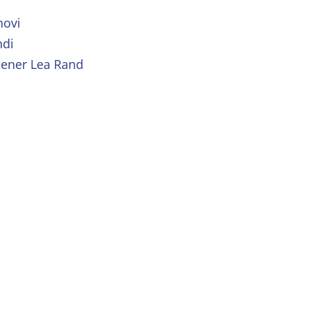
novi
ndi
eener Lea Rand