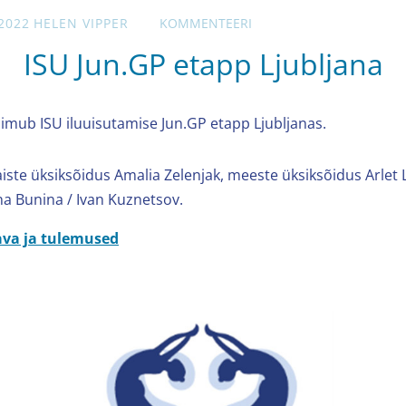
2022
HELEN VIPPER
KOMMENTEERI
ISU Jun.GP etapp Ljubljana
oimub ISU iluuisutamise Jun.GP etapp Ljubljanas.
aiste üksiksõidus Amalia Zelenjak, meeste üksiksõidus Arlet 
na Bunina / Ivan Kuznetsov.
ava ja tulemused