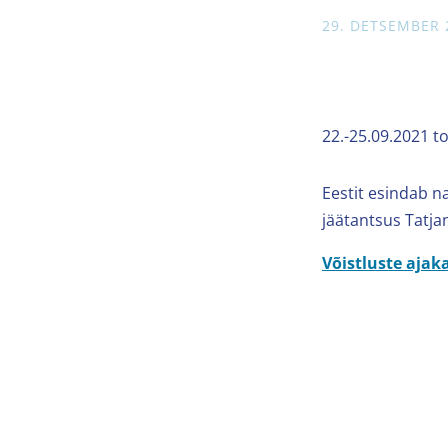
29. DETSEMBER 
22.-25.09.2021 t
Eestit esindab n
jäätantsus Tatja
Võistluste ajak