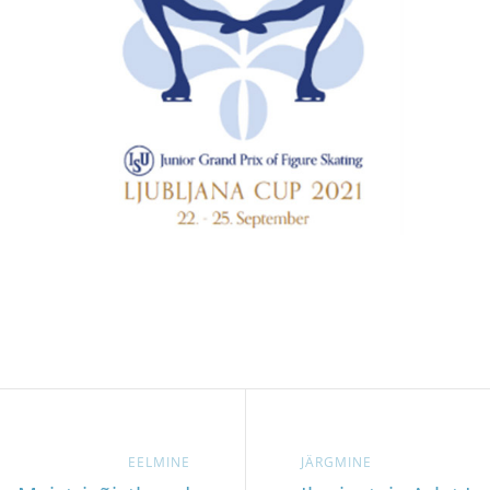
EELMINE
JÄRGMINE