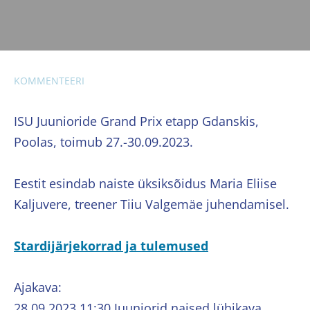
KOMMENTEERI
ISU Juunioride Grand Prix etapp Gdanskis,
Poolas, toimub 27.-30.09.2023.
Eestit esindab naiste üksiksõidus Maria Eliise
Kaljuvere, treener Tiiu Valgemäe juhendamisel.
Stardijärjekorrad ja tulemused
Ajakava:
28.09.2023 11:30 Juuniorid naised lühikava