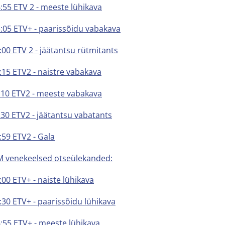
6:55 ETV 2 - meeste lühikava
3:05 ETV+ - paarissõidu vabakava
:00 ETV 2 - jäätantsu rütmitants
3:15 ETV2 - naistre vabakava
6:10 ETV2 - meeste vabakava
1.30 ETV2 - jäätantsu vabatants
:59 ETV2 - Gala
M venekeelsed otseülekanded:
:00 ETV+ - naiste lühikava
2:30 ETV+ - paarissõidu lühikava
6:55 ETV+ - meeste lühikava