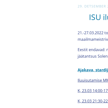
29. DETSEMBER 
ISU i
21.-27.03.2022 t
maailmameistriv
Eestit endavad: 
jäätantsus Solen
Ajakava, stardi
Iluuisutamise M
K, 23.03 14:00-17
K, 23.03 21:30-2