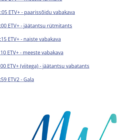
3:05 ETV+ - paarissõidu vabakava
7:00 ETV+ - jäätantsu rütmitants
3:15 ETV+ - naiste vabakava
6:10 ETV+ - meeste vabakava
:00 ETV+ (viitega) - jäätantsu vabatants
:59 ETV2 - Gala