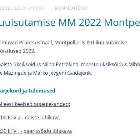
2022
HELEN VIPPER
KOMMENTEERI
luuisutamise MM 2022 Montpel
oimuvad Prantsusmaal, Montpellieris ISU iluuisutamise
õistlused 2022.
naiste üksiksõidus Niina Petrõkina, meeste üksiksõidus Mihha
e Mazingue ja Marko Jevgeni Gaidajenk.
järjekord ja tulemused
M eestikeelsed otseülekanded:
:00 ETV 2 - naiste lühikava
2:30 ETV+ - paarissõidu lühikava