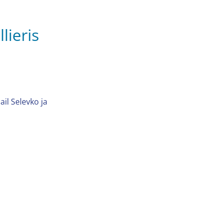
lieris
il Selevko ja