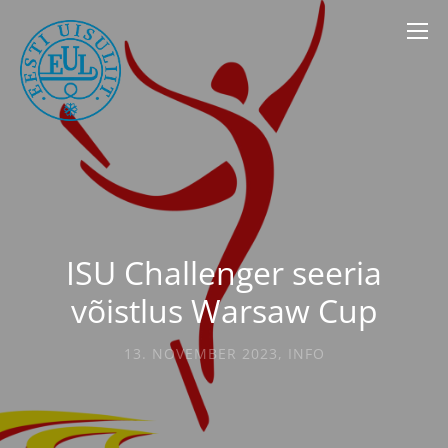
ISU Challenger seeria
võistlus Warsaw Cup
13. NOVEMBER 2023
,
INFO