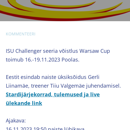
KOMMENTEERI
ISU Challenger seeria võistlus Warsaw Cup
toimub 16.-19.11.2023 Poolas.
Eestit esindab naiste üksiksõidus Gerli
Liinamäe, treener Tiiu Valgemäe juhendamisel.
Stardijärjekorrad, tulemused ja live
ülekande link
Ajakava:
16.11.2023 19:50 naiste lühikava