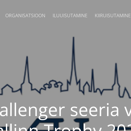
ORGANISATSIOON
ILUUISUTAMINE
KIIRUISUTAMINE
allenger seeria v
allinn Trophy 20