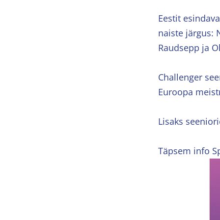
Eestit esindava
naiste järgus: 
Raudsepp ja O
Challenger seer
Euroopa meistri
Lisaks seeniori
Täpsem info Sp