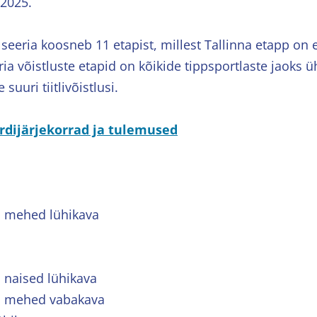
 2025.
 seeria koosneb 11 etapist, millest Tallinna etapp on 
ria võistluste etapid on kõikide tippsportlaste jaoks 
suuri tiitlivõistlusi.
ardijärjekorrad ja tulemused
d mehed lühikava
d naised lühikava
id mehed vabakava