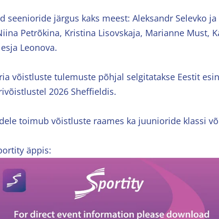
d seenioride järgus kaks meest: Aleksandr Selevko ja 
Niina Petrõkina, Kristina Lisovskaja, Marianne Must, K
lesja Leonova.
ia võistluste tulemuste põhjal selgitatakse Eestit es
võistlustel 2026 Sheffieldis.
dele toimub võistluste raames ka juunioride klassi või
ortity äppis: