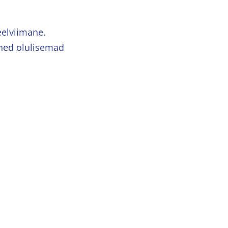
eelviimane.
ühed olulisemad