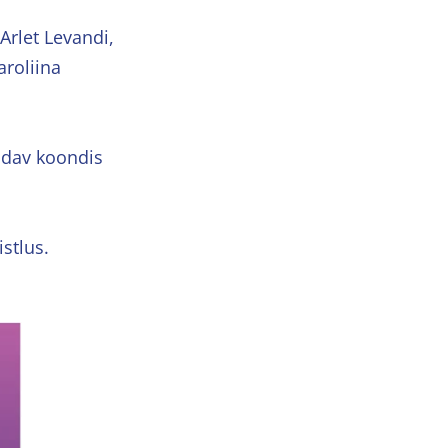
Arlet Levandi,
aroliina
indav koondis
stlus.