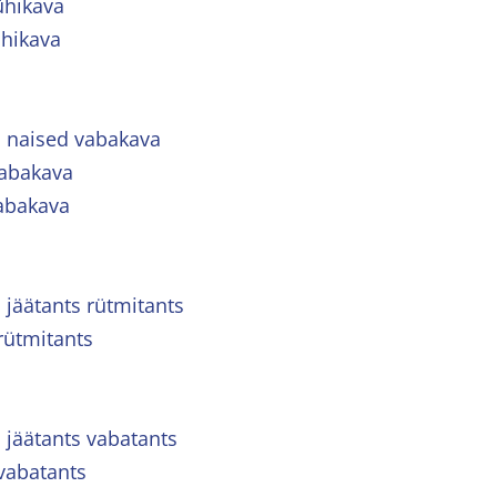
ühikava
ühikava
d naised vabakava
abakava
abakava
 jäätants rütmitants
rütmitants
d jäätants vabatants
 vabatants