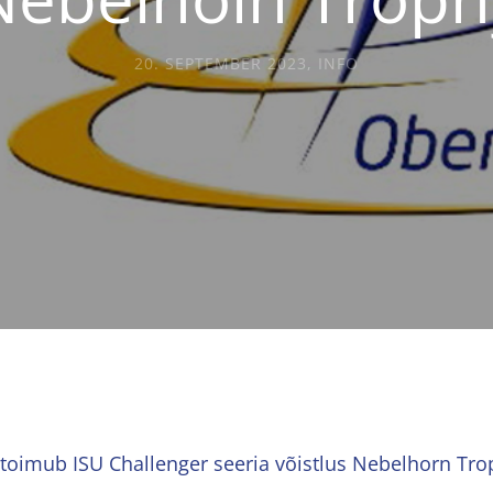
20. SEPTEMBER 2023
,
INFO
 toimub ISU Challenger seeria võistlus Nebelhorn Tro