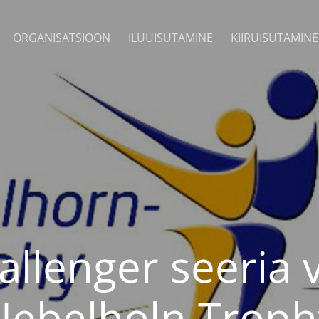
ORGANISATSIOON
ILUUISUTAMINE
KIIRUISUTAMINE
allenger seeria v
Nebelholn Troph