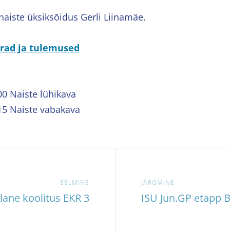
 naiste üksiksõidus Gerli Liinamäe.
rrad ja tulemused
00 Naiste lühikava
15 Naiste vabakava
EELMINE
JÄRGMINE
lane koolitus EKR 3
ISU Jun.GP etapp 