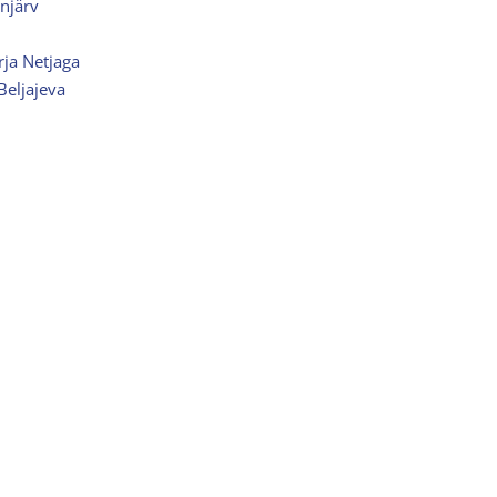
njärv
arja Netjaga
Beljajeva