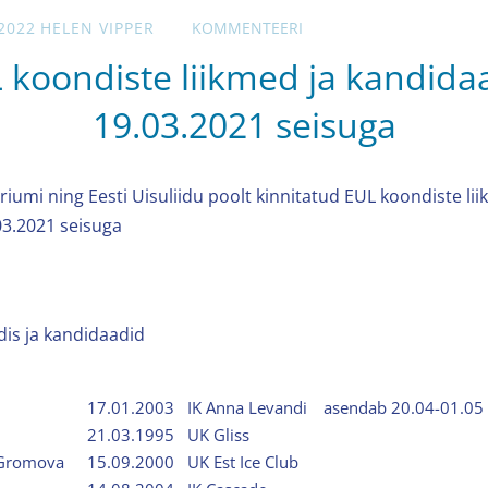
2022
HELEN VIPPER
KOMMENTEERI
 koondiste liikmed ja kandida
19.03.2021 seisuga
riumi ning Eesti Uisuliidu poolt kinnitatud EUL koondiste lii
03.2021 seisuga
is ja kandidaadid
17.01.2003
IK Anna Levandi
asendab 20.04-01.05
21.03.1995
UK Gliss
a-Gromova
15.09.2000
UK Est Ice Club