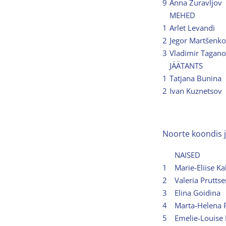
9
Anna Žuravljov
MEHED
1
Arlet Levandi
2
Jegor Martšenko
3
Vladimir Tagan
JÄÄTANTS
1
Tatjana Bunina
2
Ivan Kuznetsov
Noorte koondis 
NAISED
1
Marie-Eliise 
2
Valeria Prutts
3
Elina Goidina
4
Marta-Helena 
5
Emelie-Louise 