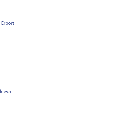
 Erport
dneva