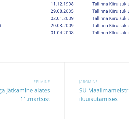
11.12.1998
Tallinna Kiiruisukl
29.08.2005
Tallinna Kiiruisukl
02.01.2009
Tallinna Kiiruisukl
armet
20.03.2009
Tallinna Kiiruisukl
01.04.2008
Tallinna Kiiruisukl
EELMINE
JÄRGMINE
a jätkamine alates
SU Maailmameistri
11.märtsist
iluuisutamises