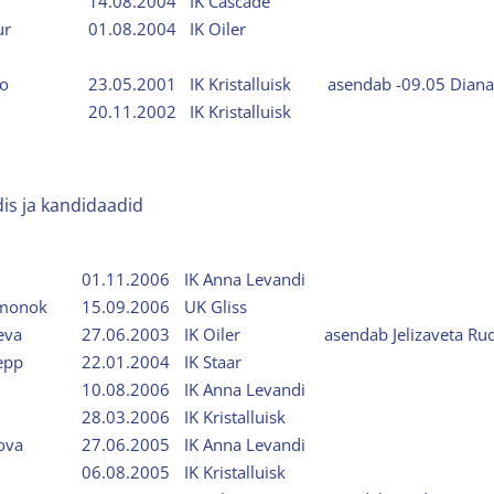
14.08.2004
IK Cascade
ur
01.08.2004
IK Oiler
ko
23.05.2001
IK Kristalluisk
asendab -09.05 Diana
20.11.2002
IK Kristalluisk
is ja kandidaadid
01.11.2006
IK Anna Levandi
ermonok
15.09.2006
UK Gliss
eva
27.06.2003
IK Oiler
asendab Jelizaveta Ru
epp
22.01.2004
IK Staar
10.08.2006
IK Anna Levandi
28.03.2006
IK Kristalluisk
ova
27.06.2005
IK Anna Levandi
06.08.2005
IK Kristalluisk