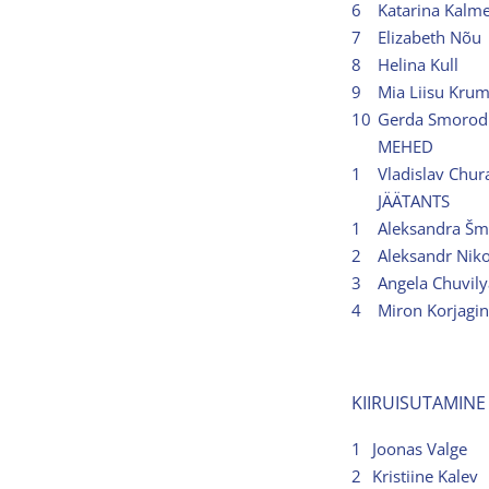
6
Katarina Kalm
7
Elizabeth Nõu
8
Helina Kull
9
Mia Liisu Krum
10
Gerda Smorod
MEHED
1
Vladislav Chur
JÄÄTANTS
1
Aleksandra Šm
2
Aleksandr Niko
3
Angela Chuvil
4
Miron Korjagin
KIIRUISUTAMINE
1
Joonas Valge
2
Kristiine Kalev