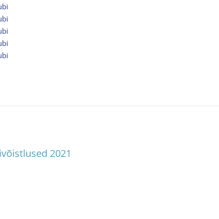
ubi
ubi
ubi
ubi
ubi
võistlused 2021