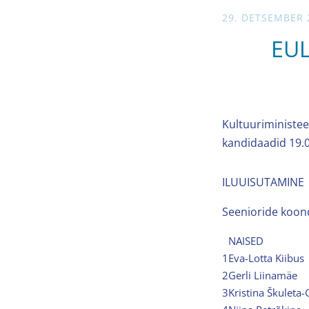
29. DETSEMBER 
EUL
Kultuuriministee
kandidaadid 19.
ILUUISUTAMINE
Seenioride koond
NAISED
1
Eva-Lotta Kiibus
2
Gerli Liinamäe
3
Kristina Škulet