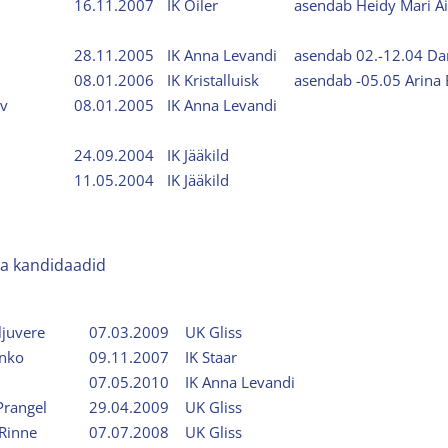
16.11.2007
IK Oiler
asendab Heidy Mari Ai
28.11.2005
IK Anna Levandi
asendab 02.-12.04 D
08.01.2006
IK Kristalluisk
asendab -05.05 Arina 
ov
08.01.2005
IK Anna Levandi
24.09.2004
IK Jääkild
11.05.2004
IK Jääkild
ja kandidaadid
Kaljuvere
07.03.2009
UK Gliss
enko
09.11.2007
IK Staar
07.05.2010
IK Anna Levandi
Prangel
29.04.2009
UK Gliss
Rinne
07.07.2008
UK Gliss