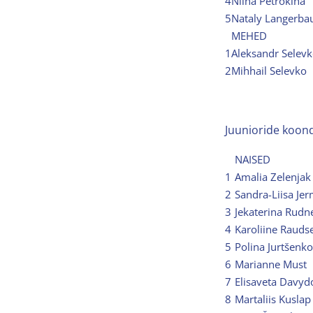
4
Niina Petrõkina
5
Nataly Langerba
MEHED
1
Aleksandr Selev
2
Mihhail Selevko
Juunioride koond
NAISED
1
Amalia Zelenjak
2
Sandra-Liisa J
3
Jekaterina Rudn
4
Karoliine Rauds
5
Polina Jurtšenko
6
Marianne Must
7
Elisaveta Davyd
8
Martaliis Kuslap