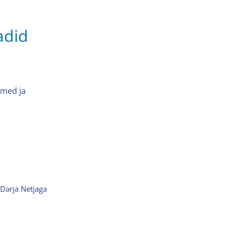
adid
kmed ja
 Darja Netjaga