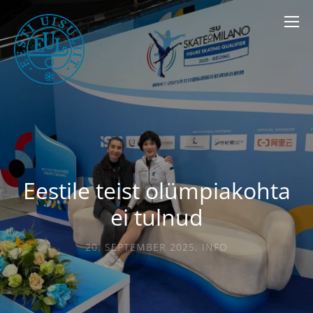
Eestile teist olümpiakohta
ei tulnud
20. SEPTEMBER 2025
,
INFO