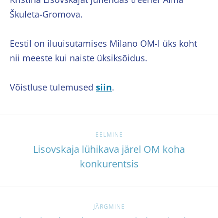
Škuleta-Gromova.
Eestil on iluuisutamises Milano OM-l üks koht
nii meeste kui naiste üksiksõidus.
Võistluse tulemused
siin
.
EELMINE
Lisovskaja lühikava järel OM koha
konkurentsis
JÄRGMINE