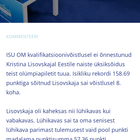
KOMMENTEERI
ISU OM kvalifikatsioonivõistlusel ei õnnestunud
Kristina Lisovskajal Eestile naiste üksiksõidus
teist olümpiapiletit tuua. Isikliku rekordi 158.69
punktiga sõitnud Lisovskaja sai võistlusel 8.
koha.
Lisovskaja oli kaheksas nii lühikavas kui
vabakavas. Lühikavas sai ta oma senisest
lühikava parimast tulemusest vaid pool punkti
madalama punktisumma 57,36 punkti.