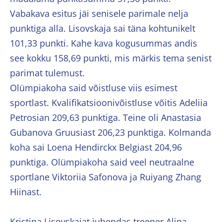
Vabakava esitus jäi senisele parimale nelja
punktiga alla. Lisovskaja sai täna kohtunikelt
101,33 punkti. Kahe kava kogusummas andis
see kokku 158,69 punkti, mis märkis tema senist
parimat tulemust.
Olümpiakoha said võistluse viis esimest
sportlast. Kvalifikatsioonivõistluse võitis Adeliia
Petrosian 209,63 punktiga. Teine oli Anastasia
Gubanova Gruusiast 206,23 punktiga. Kolmanda
koha sai Loena Hendirckx Belgiast 204,96
punktiga. Olümpiakoha said veel neutraalne
sportlane Viktoriia Safonova ja Ruiyang Zhang
Hiinast.
Kristina Lisovskajat juhendas treener Alina