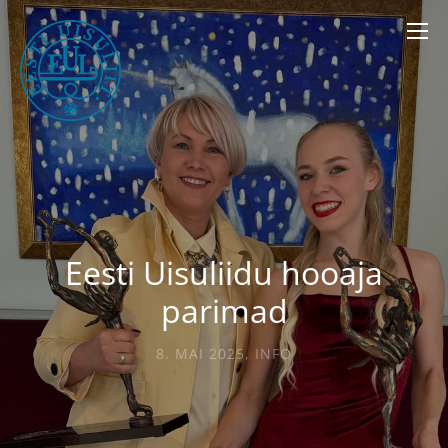
Eesti Uisuliidu hooaja
parimad
8. MAI 2025
,
INFO