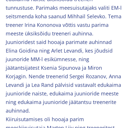
tunnustuse. Parimaks meesuisutajaks valiti EM-l
seitsmenda koha saanud Mihhail Selevko. Tema
treener Irina Kononova võttis vastu parima
meeste üksiksõidu treeneri auhinna.
Juunioridest said hooaja parimate auhinnad
Elina Goidina ning Arlet Levandi, kes jõudsid
juunoride MM-l esikümnesse, ning
jäätantsijatest Ksenia Sipunova ja Miron
Korjagin. Nende treenerid Sergei Rozanov, Anna
Levandi ja Lea Rand pälvisid vastavalt edukaima
juunioride naiste, edukaima juunioride meeste
ning edukaima juunioride jäätantsu treenerite
auhinnad.
Kiiruisutamises oli hooaja parim
meeskiiruisutaja Marten Liiv ning treeneritest