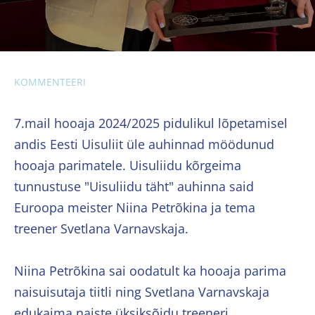
KOMMENTEERI
7.mail hooaja 2024/2025 pidulikul lõpetamisel
andis Eesti Uisuliit üle auhinnad möödunud
hooaja parimatele. Uisuliidu kõrgeima
tunnustuse "Uisuliidu täht" auhinna said
Euroopa meister Niina Petrõkina ja tema
treener Svetlana Varnavskaja.
Niina Petrõkina sai oodatult ka hooaja parima
naisuisutaja tiitli ning Svetlana Varnavskaja
edukaima naiste üksiksõidu treeneri