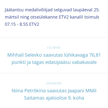
Jäätantsu medalivõitjad selguvad laupäeval 25.
märtsil ning otseülekanne ETV2 kanalil toimub
07.15 - 8.55 ETV2
EELMINE
Mihhail Selevko saavutas lühikavaga 76,81
punkti ja tagas edasipääsu vabakavale
JÄRGMINE
Niina Petrõkina saavutas Jaapani MMil
Saitamas ajaloolise 9. koha