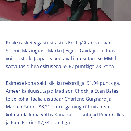
Peale rasket vigastust astus Eesti jäätantsupaar
Solene Mazingue – Marko Jevgeni Gaidajenko taas
võistlustulle Jaapanis peetaval iluuisutamise MM-il
saavutasid hea esitusega 55,67 puntkiga 28. koha.
Esimese koha said isikliku rekordiga, 91,94 puntkiga,
Ameerika iluuisutajad Madison Chock ja Evan Bates,
teise koha Itaalia uisupaar Charlene Guignard ja
Marcco Fabbri 88,21 punktiga ning rütmitantsu
kolmanda koha võttis Kanada iluuisutajad Piper Gilles
ja Paul Poirier 87,34 punktiga.