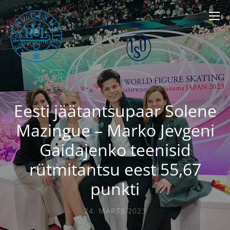
Eesti jäätantsupaar Solene
Mazingue – Marko Jevgeni
Gaidajenko teenisid
rütmitantsu eest 55,67
punkti
24. MÄRTS 2023