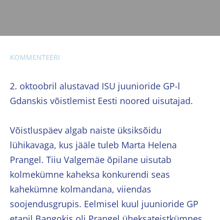
KOMMENTEERI
2. oktoobril alustavad ISU juunioride GP-l
Gdanskis võistlemist Eesti noored uisutajad.
Võistluspäev algab naiste üksiksõidu
lühikavaga, kus jääle tuleb Marta Helena
Prangel. Tiiu Valgemäe õpilane uisutab
kolmekümne kaheksa konkurendi seas
kahekümne kolmandana, viiendas
soojendusgrupis. Eelmisel kuul juunioride GP
etapil Bangokis oli Prangel üheksateistkümnes.