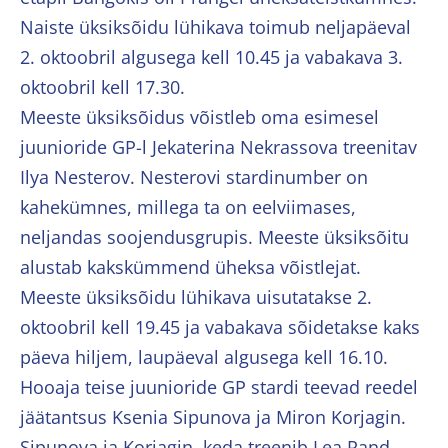
Naiste üksiksõidu lühikava toimub neljapäeval
2. oktoobril algusega kell 10.45 ja vabakava 3.
oktoobril kell 17.30.
Meeste üksiksõidus võistleb oma esimesel
juunioride GP-l Jekaterina Nekrassova treenitav
Ilya Nesterov. Nesterovi stardinumber on
kahekümnes, millega ta on eelviimases,
neljandas soojendusgrupis. Meeste üksiksõitu
alustab kakskümmend üheksa võistlejat.
Meeste üksiksõidu lühikava uisutatakse 2.
oktoobril kell 19.45 ja vabakava sõidetakse kaks
päeva hiljem, laupäeval algusega kell 16.10.
Hooaja teise juunioride GP stardi teevad reedel
jäätantsus Ksenia Sipunova ja Miron Korjagin.
Sipunova ja Korjagin, keda treenib Lea Rand,