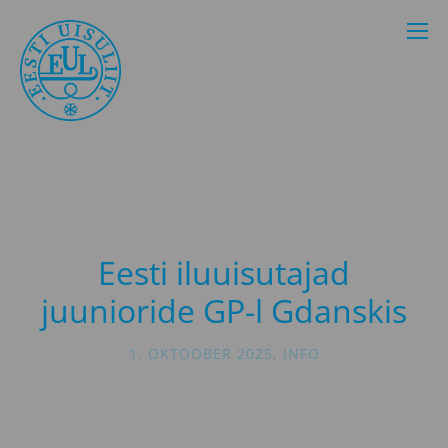
Eesti iluuisutajad
juunioride GP-l Gdanskis
1. OKTOOBER 2025
,
INFO