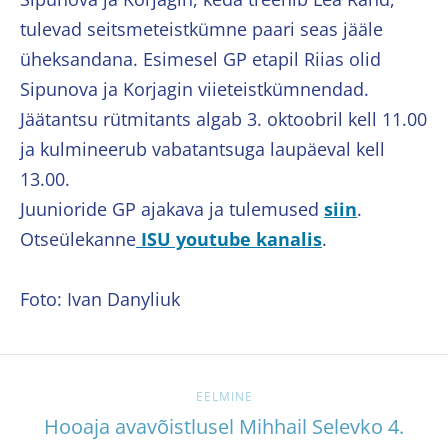
tulevad seitsmeteistkümne paari seas jääle
üheksandana. Esimesel GP etapil Riias olid
Sipunova ja Korjagin viieteistkümnendad.
Jäätantsu rütmitants algab 3. oktoobril kell 11.00
ja kulmineerub vabatantsuga laupäeval kell
13.00.
Juunioride GP ajakava ja tulemused
siin
.
Otseülekanne
ISU youtube kanalis
.
Foto: Ivan Danyliuk
EELMINE
Hooaja avavõistlusel Mihhail Selevko 4.