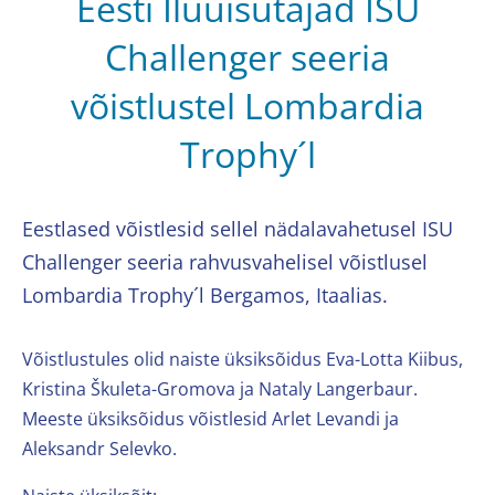
Eesti Iluuisutajad ISU
Challenger seeria
võistlustel Lombardia
Trophy´l
Eestlased võistlesid sellel nädalavahetusel ISU
Challenger seeria rahvusvahelisel võistlusel
Lombardia Trophy´l Bergamos, Itaalias.
Võistlustules olid naiste üksiksõidus Eva-Lotta Kiibus,
Kristina Škuleta-Gromova ja Nataly Langerbaur.
Meeste üksiksõidus võistlesid Arlet Levandi ja
Aleksandr Selevko.