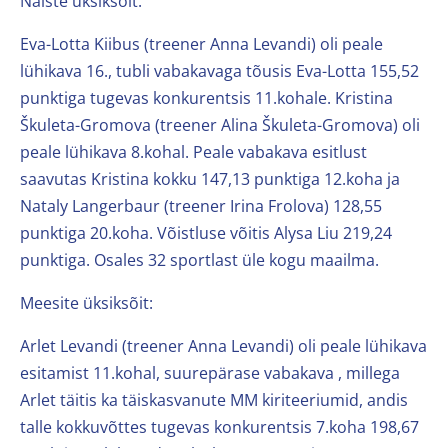
Naiste üksiksõit:
Eva-Lotta Kiibus (treener Anna Levandi) oli peale
lühikava 16., tubli vabakavaga tõusis Eva-Lotta 155,52
punktiga tugevas konkurentsis 11.kohale. Kristina
Škuleta-Gromova (treener Alina Škuleta-Gromova) oli
peale lühikava 8.kohal. Peale vabakava esitlust
saavutas Kristina kokku 147,13 punktiga 12.koha ja
Nataly Langerbaur (treener Irina Frolova) 128,55
punktiga 20.koha. Võistluse võitis Alysa Liu 219,24
punktiga. Osales 32 sportlast üle kogu maailma.
Meesite üksiksõit:
Arlet Levandi (treener Anna Levandi) oli peale lühikava
esitamist 11.kohal, suurepärase vabakava , millega
Arlet täitis ka täiskasvanute MM kiriteeriumid, andis
talle kokkuvõttes tugevas konkurentsis 7.koha 198,67