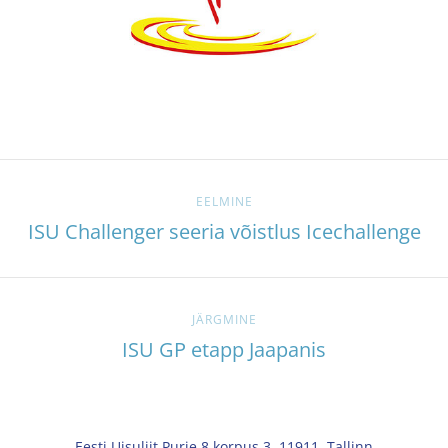
EELMINE
ISU Challenger seeria võistlus Icechallenge
JÄRGMINE
ISU GP etapp Jaapanis
Eesti Uisuliit Purje 8 korpus 3, 11911, Tallinn