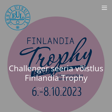
Challenger seeria võistlus
Finlandia Trophy
4. OKTOOBER 2023
,
INFO