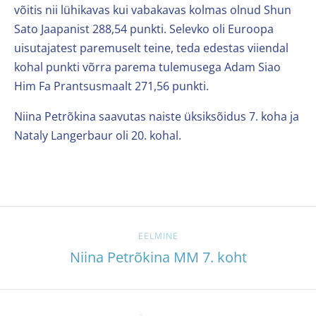
võitis nii lühikavas kui vabakavas kolmas olnud Shun
Sato Jaapanist 288,54 punkti. Selevko oli Euroopa
uisutajatest paremuselt teine, teda edestas viiendal
kohal punkti võrra parema tulemusega Adam Siao
Him Fa Prantsusmaalt 271,56 punkti.
Niina Petrõkina saavutas naiste üksiksõidus 7. koha ja
Nataly Langerbaur oli 20. kohal.
EELMINE
Niina Petrõkina MM 7. koht