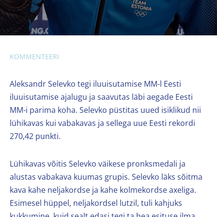
KOMMENTEERI
Aleksandr Selevko tegi iluuisutamise MM-l Eesti
iluuisutamise ajalugu ja saavutas läbi aegade Eesti
MM-i parima koha. Selevko püstitas uued isiklikud nii
lühikavas kui vabakavas ja sellega uue Eesti rekordi
270,42 punkti.
Lühikavas võitis Selevko väikese pronksmedali ja
alustas vabakava kuumas grupis. Selevko läks sõitma
kava kahe neljakordse ja kahe kolmekordse axeliga.
Esimesel hüppel, neljakordsel lutzil, tuli kahjuks
kukkumine, kuid sealt edasi tegi ta hea esituse ilma