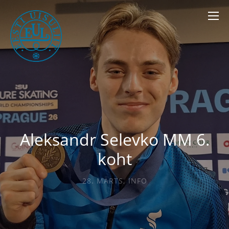
Aleksandr Selevko MM 6.
koht
28. MÄRTS
,
INFO