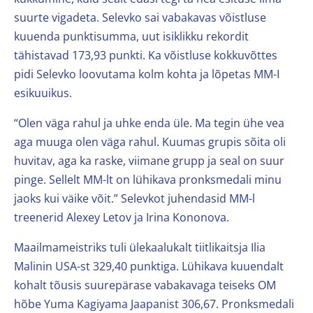
suurte vigadeta. Selevko sai vabakavas võistluse
kuuenda punktisumma, uut isiklikku rekordit
tähistavad 173,93 punkti. Ka võistluse kokkuvõttes
pidi Selevko loovutama kolm kohta ja lõpetas MM-I
esikuuikus.
“Olen väga rahul ja uhke enda üle. Ma tegin ühe vea
aga muuga olen väga rahul. Kuumas grupis sõita oli
huvitav, aga ka raske, viimane grupp ja seal on suur
pinge. Sellelt MM-lt on lühikava pronksmedali minu
jaoks kui väike võit.” Selevkot juhendasid MM-l
treenerid Alexey Letov ja Irina Kononova.
Maailmameistriks tuli ülekaalukalt tiitlikaitsja Ilia
Malinin USA-st 329,40 punktiga. Lühikava kuuendalt
kohalt tõusis suurepärase vabakavaga teiseks OM
hõbe Yuma Kagiyama Jaapanist 306,67. Pronksmedali